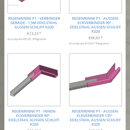
REGENRINNE P1 - VERBINDER
REGENRINNE P1 - AUSSEN-E
GERADE - 1,5M EDELSTAHL
CKVERBINDER 90° - E
AUSSEN SCHLIFF K320
DELSTAHL AUSSEN SCHLIFF K3
20
€13,23
*
€66,63
*
Grundpreis: €91,87 / Kilogramm
Grundpreis: €115,67 / Kilogramm
REGENRINNE P1 - INNEN-
REGENRINNE P1 - AUSSEN-E
ECKVERBINDER 90° -
CKVERBINDER 135° - E
EDELSTAHL AUSSEN SCHLIFF K
DELSTAHL AUSSEN SCHLIFF K3
320
20