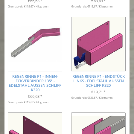
€66,63
€63,63
*
*
Grundpreis: €115,67 / Kilogramm
Grundpreis: €115,67 / Kilogramm
REGENRINNE P1 - INNEN-
REGENRINNE P1 - ENDSTÜCK
ECKVERBINDER 135° -
LINKS - EDELSTAHL AUSSEN S
EDELSTAHL AUSSEN SCHLIFF K
CHLIFF K320
320
€19,71
*
€66,63
*
Grundpreis: €136,87 / Kilogramm
Grundpreis: €115,67 / Kilogramm