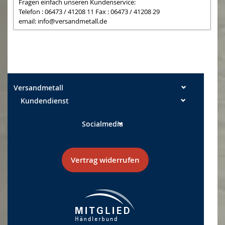
Fragen einfach unseren Kundenservice:
Telefon : 06473 / 41208 11 Fax : 06473 / 41208 29
email:
info@versandmetall.de
Die Schnittkanten können in Ausnahmefällen noch einen
leichten Grat aufweisen.
Alle Maße sind, wenn nicht explizit anders angegeben,
Außenmaße!
Maßtoleranzen: Breite +/- 0,5 mm Längen +/- 2 mm
Versandmetall
Kundendienst
Socialmedia
Vertrag widerrufen