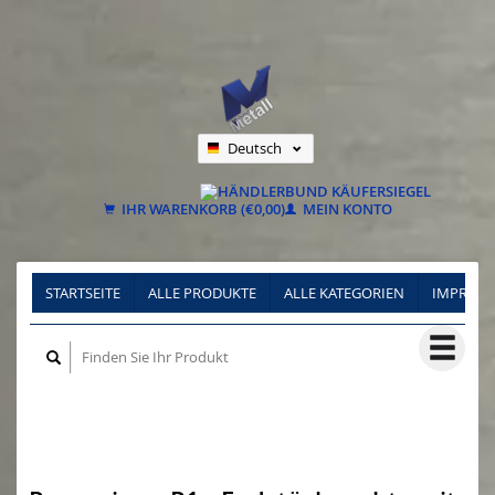
Deutsch
Nederlands
Français
IHR WARENKORB (€0,00)
MEIN KONTO
STARTSEITE
ALLE PRODUKTE
ALLE KATEGORIEN
IMPRES