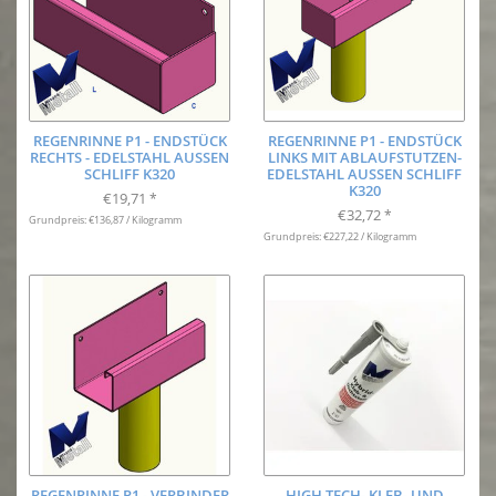
REGENRINNE P1 - ENDSTÜCK
REGENRINNE P1 - ENDSTÜCK
RECHTS - EDELSTAHL AUSSEN S
LINKS MIT ABLAUFSTUTZEN-
CHLIFF K320
EDELSTAHL AUSSEN SCHLIFF K
320
€19,71
*
€32,72
*
Grundpreis: €136,87 / Kilogramm
Grundpreis: €227,22 / Kilogramm
REGENRINNE P1 - VERBINDER
HIGH-TECH- KLEB- UND