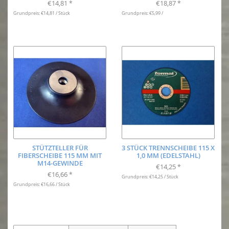
€14,81
€18,87
*
*
Grundpreis: €14,81 / Stück
Grundpreis: €5,99 /
STÜTZTELLER FÜR
3 STÜCK TRENNSCHEIBE 115 X
FIBERSCHEIBE 115 MM MIT
1,0 MM (EDELSTAHL)
M14-GEWINDE
€14,25
*
€16,66
*
Grundpreis: €14,25 / Stück
Grundpreis: €16,66 / Stück