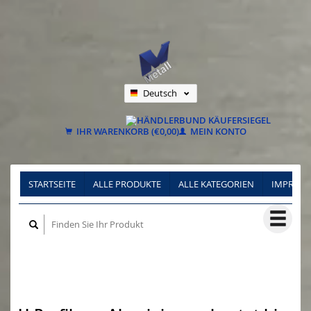
Deutsch
Nederlands
Français
IHR WARENKORB (€0,00)
MEIN KONTO
STARTSEITE
ALLE PRODUKTE
ALLE KATEGORIEN
IMPRES