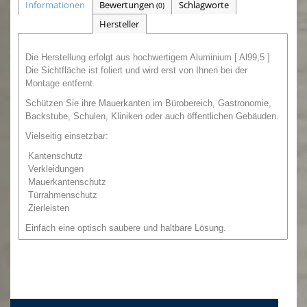
Informationen
Bewertungen
Schlagworte
(0)
Hersteller
Die Herstellung erfolgt aus hochwertigem Aluminium [ Al99,5 ]
Die Sichtfläche ist foliert und wird erst von Ihnen bei der
Montage entfernt.
Schützen Sie ihre Mauerkanten im Bürobereich, Gastronomie,
Backstube, Schulen, Kliniken oder auch öffentlichen Gebäuden.
Vielseitig einsetzbar:
Kantenschutz
Verkleidungen
Mauerkantenschutz
Türrahmenschutz
Zierleisten
Einfach eine optisch saubere und haltbare Lösung.
Zur Befestigung empfehlen wir
Silikon oder
Montagekleber,
den Sie auch von uns bestellen können.
Achtung: bei 1,0mm Blechstärke sind die Zusatzkantungen
als Facette deutlicher zu sehen, als bei 1,5 oder 2 mm. Das