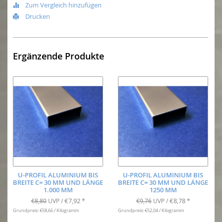
Zum Vergleich hinzufügen
Drucken
Ergänzende Produkte
U-PROFIL ALUMINIUM BIS
U-PROFIL ALUMINIUM BIS
BREITE C= 30 MM UND LÄNGE
BREITE C= 30 MM UND LÄNGE
1.000 MM
1250 MM
€7,92
€8,78
€8,80
UVP /
*
€9,76
UVP /
*
Grundpreis: €58,66 / Kilogramm
Grundpreis: €52,04 / Kilogramm