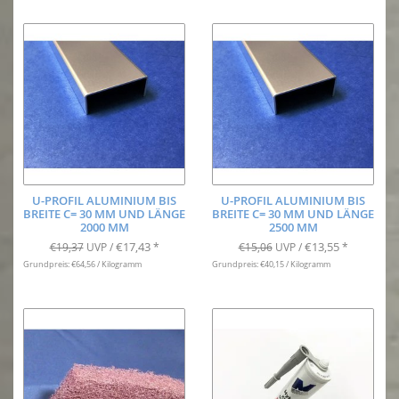
U-PROFIL ALUMINIUM BIS
U-PROFIL ALUMINIUM BIS
BREITE C= 30 MM UND LÄNGE
BREITE C= 30 MM UND LÄNGE
2000 MM
2500 MM
€17,43
€13,55
€19,37
UVP /
*
€15,06
UVP /
*
Grundpreis: €64,56 / Kilogramm
Grundpreis: €40,15 / Kilogramm