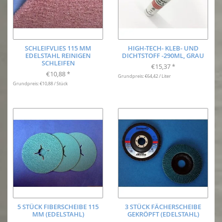
SCHLEIFVLIES 115 MM
HIGH-TECH- KLEB- UND
EDELSTAHL REINIGEN
DICHTSTOFF -290ML, GRAU
SCHLEIFEN
€15,37
*
€10,88
*
Grundpreis: €64,42 / Liter
Grundpreis: €10,88 / Stück
5 STÜCK FIBERSCHEIBE 115
3 STÜCK FÄCHERSCHEIBE
MM (EDELSTAHL)
GEKRÖPFT (EDELSTAHL)