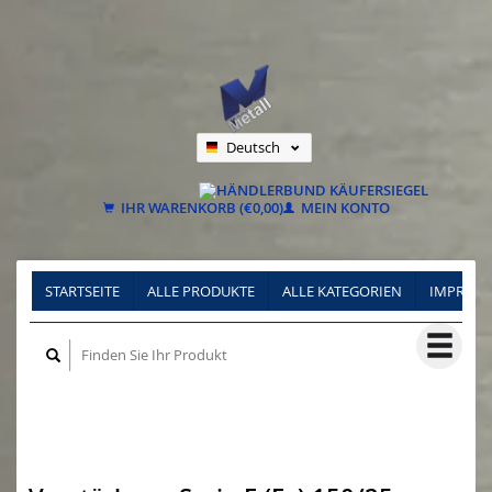
Deutsch
Nederlands
Français
IHR WARENKORB (€0,00)
MEIN KONTO
STARTSEITE
ALLE PRODUKTE
ALLE KATEGORIEN
IMPRES