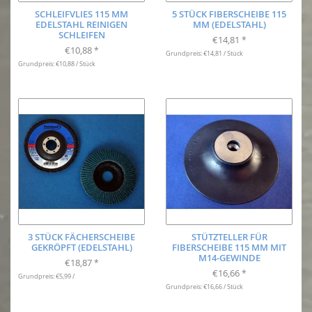
SCHLEIFVLIES 115 MM
5 STÜCK FIBERSCHEIBE 115
EDELSTAHL REINIGEN
MM (EDELSTAHL)
SCHLEIFEN
€14,81
*
€10,88
*
Grundpreis: €14,81 / Stück
Grundpreis: €10,88 / Stück
3 STÜCK FÄCHERSCHEIBE
STÜTZTELLER FÜR
GEKRÖPFT (EDELSTAHL)
FIBERSCHEIBE 115 MM MIT
M14-GEWINDE
€18,87
*
€16,66
*
Grundpreis: €5,99 /
Grundpreis: €16,66 / Stück