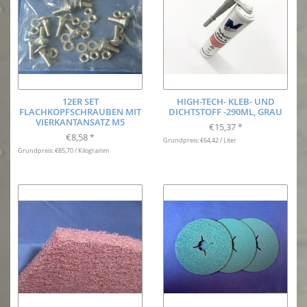
12ER SET
HIGH-TECH- KLEB- UND
FLACHKOPFSCHRAUBEN MIT
DICHTSTOFF -290ML, GRAU
VIERKANTANSATZ M5
€15,37
*
€8,58
*
Grundpreis: €64,42 / Liter
Grundpreis: €85,70 / Kilogramm