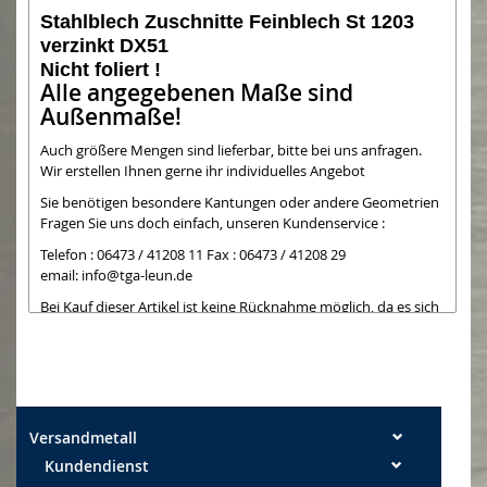
Stahlblech Zuschnitte Feinblech St 1203
verzinkt DX51
Nicht foliert !
Alle angegebenen Maße sind
Außenmaße!
Auch größere Mengen sind lieferbar, bitte bei uns anfragen.
Wir erstellen Ihnen gerne ihr individuelles Angebot
Sie benötigen besondere Kantungen oder andere Geometrien
Fragen Sie uns doch einfach, unseren Kundenservice :
Telefon : 06473 / 41208 11 Fax : 06473 / 41208 29
email:
info@tga-leun.de
Bei Kauf dieser Artikel ist keine Rücknahme möglich, da es sich
um Teile handelt,
die wir bei Kauf extra zuschneiden. Die Schnittkanten können
teilweise noch einen
leichten Grat aufweisen. Leichte Kratzer auf nicht folierten
Blechen können bei der
Bearbeitung entstehen und sind kein Mangel
Versandmetall
Kundendienst
Maßtoleranzen: Breite +/- 0,5 mm Längen +/- 2 mm