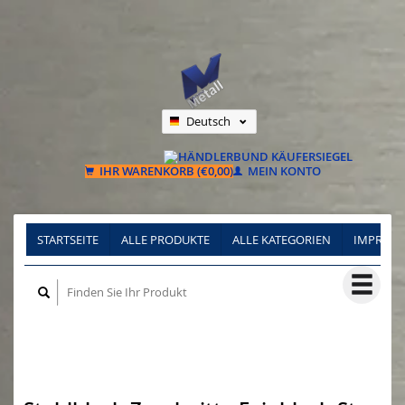
Deutsch
Nederlands
Français
IHR WARENKORB (€0,00)
MEIN KONTO
STARTSEITE
ALLE PRODUKTE
ALLE KATEGORIEN
IMPRES