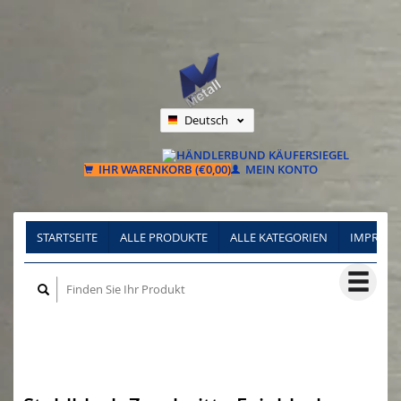
Deutsch
Nederlands
Français
IHR WARENKORB (€0,00)
MEIN KONTO
STARTSEITE
ALLE PRODUKTE
ALLE KATEGORIEN
IMPRES