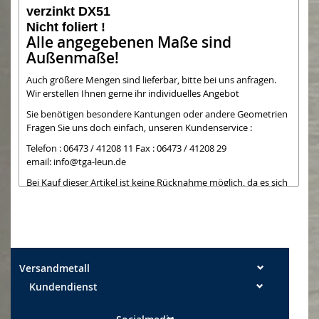
verzinkt DX51
Nicht foliert !
Alle angegebenen Maße sind
Außenmaße!
Auch größere Mengen sind lieferbar, bitte bei uns anfragen.
Wir erstellen Ihnen gerne ihr individuelles Angebot
Sie benötigen besondere Kantungen oder andere Geometrien
Fragen Sie uns doch einfach, unseren Kundenservice :
Telefon : 06473 / 41208 11 Fax : 06473 / 41208 29
email:
info@tga-leun.de
Bei Kauf dieser Artikel ist keine Rücknahme möglich, da es sich
um Teile handelt,
die wir bei Kauf extra zuschneiden. Die Schnittkanten können
teilweise noch einen
leichten Grat aufweisen. Leichte Kratzer auf nicht folierten
Blechen können bei der
Bearbeitung entstehen und sind kein Mangel
Versandmetall
Kundendienst
Maßtoleranzen: Breite +/- 0,5 mm Längen +/- 2 mm