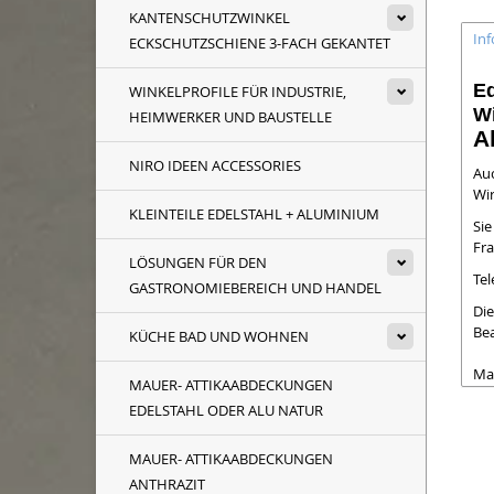
KANTENSCHUTZWINKEL
In
ECKSCHUTZSCHIENE 3-FACH GEKANTET
Ed
WINKELPROFILE FÜR INDUSTRIE,
Wi
HEIMWERKER UND BAUSTELLE
A
NIRO IDEEN ACCESSORIES
Auc
Wir
KLEINTEILE EDELSTAHL + ALUMINIUM
Si
Fra
LÖSUNGEN FÜR DEN
Tel
GASTRONOMIEBEREICH UND HANDEL
Die
Be
KÜCHE BAD UND WOHNEN
Maß
MAUER- ATTIKAABDECKUNGEN
EDELSTAHL ODER ALU NATUR
MAUER- ATTIKAABDECKUNGEN
ANTHRAZIT