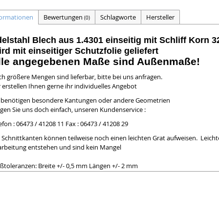
formationen
Bewertungen
Schlagworte
Hersteller
(0)
elstahl Blech aus 1.4301 einseitig mit Schliff Korn 3
rd mit einseitiger Schutzfolie geliefert
lle angegebenen Maße sind Außenmaße!
h größere Mengen sind lieferbar, bitte bei uns anfragen.
 erstellen Ihnen gerne ihr individuelles Angebot
e benötigen besondere Kantungen oder andere Geometrien
gen Sie uns doch einfach, unseren Kundenservice :
efon : 06473 / 41208 11 Fax : 06473 / 41208 29
 Schnittkanten können teilweise noch einen leichten Grat aufweisen. Leichte
arbeitung entstehen und sind kein Mangel
toleranzen: Breite +/- 0,5 mm Längen +/- 2 mm