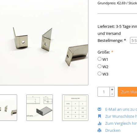
Grundpreis: €2,69 / Stüc
Lieferzeit: 3-5 Tage 
und Versand
Bestellmenge: *
Größe:
*
W1
W2
W3
+
Zum War
-
E-Mail an uns zu
Zur Wunschliste 
Zum Vergleich hi
Drucken