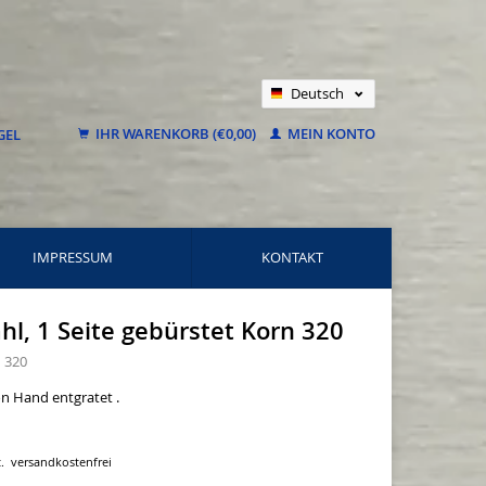
Deutsch
Nederlands
IHR WARENKORB (€0,00)
MEIN KONTO
Français
IMPRESSUM
KONTAKT
hl, 1 Seite gebürstet Korn 320
n 320
on Hand entgratet .
.
versandkostenfrei