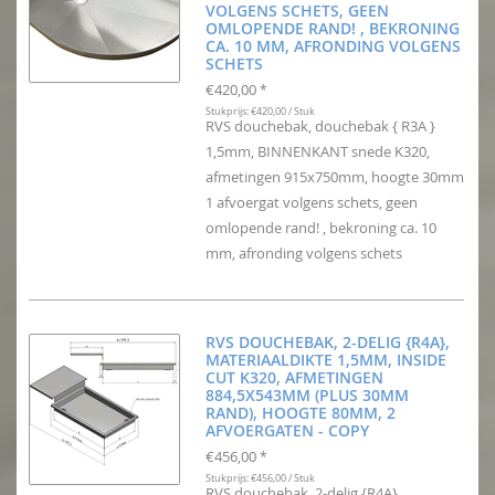
VOLGENS SCHETS, GEEN
OMLOPENDE RAND! , BEKRONING
CA. 10 MM, AFRONDING VOLGENS
SCHETS
€420,00
*
Stukprijs: €420,00 / Stuk
RVS douchebak, douchebak { R3A }
1,5mm, BINNENKANT snede K320,
afmetingen 915x750mm, hoogte 30mm
1 afvoergat volgens schets, geen
omlopende rand! , bekroning ca. 10
mm, afronding volgens schets
RVS DOUCHEBAK, 2-DELIG {R4A},
MATERIAALDIKTE 1,5MM, INSIDE
CUT K320, AFMETINGEN
884,5X543MM (PLUS 30MM
RAND), HOOGTE 80MM, 2
AFVOERGATEN - COPY
€456,00
*
Stukprijs: €456,00 / Stuk
RVS douchebak, 2-delig {R4A},