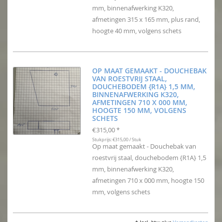
mm, binnenafwerking K320,
afmetingen 315 x 165 mm, plus rand,
hoogte 40 mm, volgens schets
OP MAAT GEMAAKT - DOUCHEBAK
VAN ROESTVRIJ STAAL,
DOUCHEBODEM {R1A} 1,5 MM,
BINNENAFWERKING K320,
AFMETINGEN 710 X 000 MM,
HOOGTE 150 MM, VOLGENS
SCHETS
€315,00
*
Stukprijs: €315,00 / Stuk
Op maat gemaakt - Douchebak van
roestvrij staal, douchebodem {R1A} 1,5
mm, binnenafwerking K320,
afmetingen 710 x 000 mm, hoogte 150
mm, volgens schets