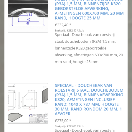
{R3A} 1,5 MM, BINNENZIJDE K320
GEBORSTELDE AFWERKING,
AFMETINGEN 600X700 MM, 20 MM
RAND, HOOGTE 25 MM
€232,40
*
Stukprijs: €232,40 / Stuk
Speciaal - Douchebak van roestvrij
staal, douchebodem {R3A} 1,5 mm,
binnenzijde K320 geborstelde
afwerking, afmetingen 600x700 mm, 20
mm rand, hoogte 25 mm
SPECIAAL - DOUCHEBAK VAN
ROESTVRIJ STAAL, DOUCHEBODEM
{R3A} 1,5 MM, BINNENAFWERKING
K320, AFMETINGEN INCLUSIEF
RAND: 1040 X 787 MM, HOOGTE
30 MM, RAND RONDOM 20 MM, 1
AFVOER
€275,00
*
Stukprijs: €275,00 / Stuk
Speciaal - Douchebak van roestvrij