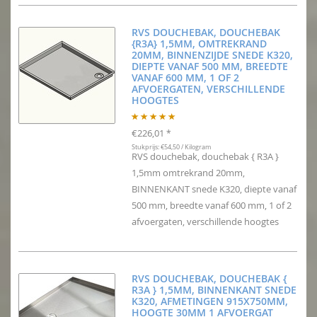
RVS DOUCHEBAK, DOUCHEBAK
{R3A} 1,5MM, OMTREKRAND
20MM, BINNENZIJDE SNEDE K320,
DIEPTE VANAF 500 MM, BREEDTE
VANAF 600 MM, 1 OF 2
AFVOERGATEN, VERSCHILLENDE
HOOGTES
€226,01
*
Stukprijs: €54,50 / Kilogram
RVS douchebak, douchebak { R3A }
1,5mm omtrekrand 20mm,
BINNENKANT snede K320, diepte vanaf
500 mm, breedte vanaf 600 mm, 1 of 2
afvoergaten, verschillende hoogtes
RVS DOUCHEBAK, DOUCHEBAK {
R3A } 1,5MM, BINNENKANT SNEDE
K320, AFMETINGEN 915X750MM,
HOOGTE 30MM 1 AFVOERGAT