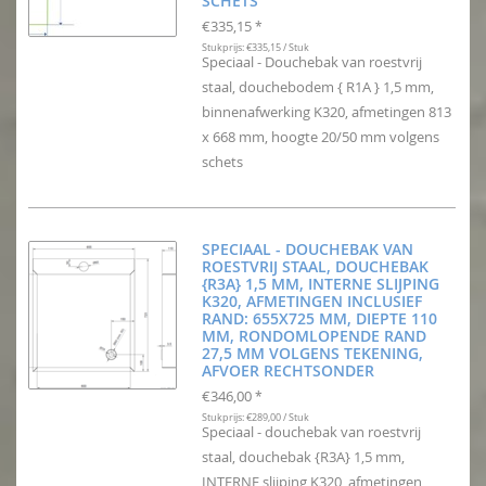
SCHETS
€335,15
*
Stukprijs: €335,15 / Stuk
Speciaal - Douchebak van roestvrij
staal, douchebodem { R1A } 1,5 mm,
binnenafwerking K320, afmetingen 813
x 668 mm, hoogte 20/50 mm volgens
schets
SPECIAAL - DOUCHEBAK VAN
ROESTVRIJ STAAL, DOUCHEBAK
{R3A} 1,5 MM, INTERNE SLIJPING
K320, AFMETINGEN INCLUSIEF
RAND: 655X725 MM, DIEPTE 110
MM, RONDOMLOPENDE RAND
27,5 MM VOLGENS TEKENING,
AFVOER RECHTSONDER
€346,00
*
Stukprijs: €289,00 / Stuk
Speciaal - douchebak van roestvrij
staal, douchebak {R3A} 1,5 mm,
INTERNE slijping K320, afmetingen