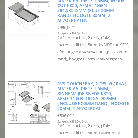
MATERIAALDIKTE 1,5MM, INSIDE
CUT K320, AFMETINGEN
884,5X543MM (PLUS 30MM
RAND), HOOGTE 80MM, 2
AFVOERGATEN
€496,00
*
Stukprijs: €496,00 / Stuk
RVS douchebak, 2-delig {R4A},
materiaaldikte 1,5mm, INSIDE cut K320,
afmetingen 884,5x543mm (plus 30mm
rand), hoogte 80mm, 2 afvoergaten
RVS DOUCHEBAK, 2-DELIG { R4A },
MATERIAALDIKTE 1,5MM,
BINNENZIJDE SNEDE K320,
AFMETING B=680XA=707MM
(INCLUSIEF 20MM RAND), HOOGTE
20MM, 1 AFVOERGAT
€536,00
*
Stukprijs: €536,00 / Stuk
RVS douchebak, 2-delig { R4A },
materiaaldikte 1,5mm, BINNENZIJDE