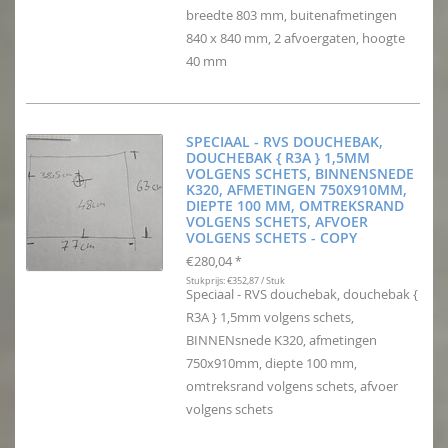
breedte 803 mm, buitenafmetingen
840 x 840 mm, 2 afvoergaten, hoogte
40 mm
SPECIAAL - RVS DOUCHEBAK,
DOUCHEBAK { R3A } 1,5MM
VOLGENS SCHETS, BINNENSNEDE
K320, AFMETINGEN 750X910MM,
DIEPTE 100 MM, OMTREKSRAND
VOLGENS SCHETS, AFVOER
VOLGENS SCHETS - COPY
€280,04
*
Stukprijs: €352,87 / Stuk
Speciaal - RVS douchebak, douchebak {
R3A } 1,5mm volgens schets,
BINNENsnede K320, afmetingen
750x910mm, diepte 100 mm,
omtreksrand volgens schets, afvoer
volgens schets