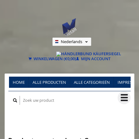
Nederlands
Deutsch
Français
WINKELWAGEN (€0,00)
MIJN ACCOUNT
HOME
ALLE PRODUCTEN
ALLE CATEGORIEËN
IMPRESSU