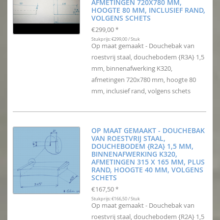
AFMETINGEN 720X780 MM,
HOOGTE 80 MM, INCLUSIEF RAND,
VOLGENS SCHETS
€299,00
*
Stukprijs: €299,00 / Stuk
Op maat gemaakt - Douchebak van
roestvrij staal, douchebodem {R3A} 1,5
mm, binnenafwerking K320,
afmetingen 720x780 mm, hoogte 80
mm, inclusief rand, volgens schets
OP MAAT GEMAAKT - DOUCHEBAK
VAN ROESTVRIJ STAAL,
DOUCHEBODEM {R2A} 1,5 MM,
BINNENAFWERKING K320,
AFMETINGEN 315 X 165 MM, PLUS
RAND, HOOGTE 40 MM, VOLGENS
SCHETS
€167,50
*
Stukprijs: €166,50 / Stuk
Op maat gemaakt - Douchebak van
roestvrij staal, douchebodem {R2A} 1,5