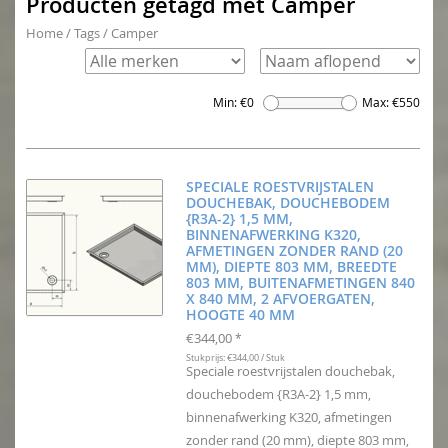
Producten getagd met Camper
Home
/
Tags
/
Camper
Min: €
0
Max: €
550
SPECIALE ROESTVRIJSTALEN
DOUCHEBAK, DOUCHEBODEM
{R3A-2} 1,5 MM,
BINNENAFWERKING K320,
AFMETINGEN ZONDER RAND (20
MM), DIEPTE 803 MM, BREEDTE
803 MM, BUITENAFMETINGEN 840
X 840 MM, 2 AFVOERGATEN,
HOOGTE 40 MM
€344,00
*
Stukprijs: €344,00 / Stuk
Speciale roestvrijstalen douchebak,
douchebodem {R3A-2} 1,5 mm,
binnenafwerking K320, afmetingen
zonder rand (20 mm), diepte 803 mm,