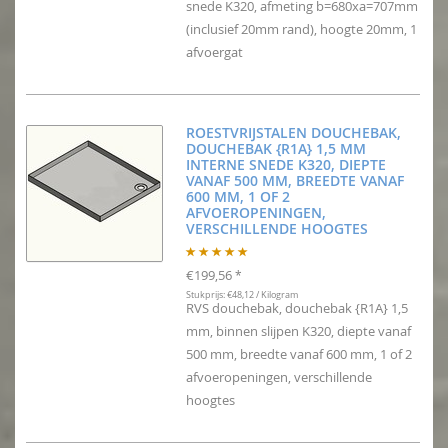
snede K320, afmeting b=680xa=707mm
(inclusief 20mm rand), hoogte 20mm, 1
afvoergat
ROESTVRIJSTALEN DOUCHEBAK,
DOUCHEBAK {R1A} 1,5 MM
INTERNE SNEDE K320, DIEPTE
VANAF 500 MM, BREEDTE VANAF
600 MM, 1 OF 2
AFVOEROPENINGEN,
VERSCHILLENDE HOOGTES
€199,56
*
Stukprijs: €48,12 / Kilogram
RVS douchebak, douchebak {R1A} 1,5
mm, binnen slijpen K320, diepte vanaf
500 mm, breedte vanaf 600 mm, 1 of 2
afvoeropeningen, verschillende
hoogtes