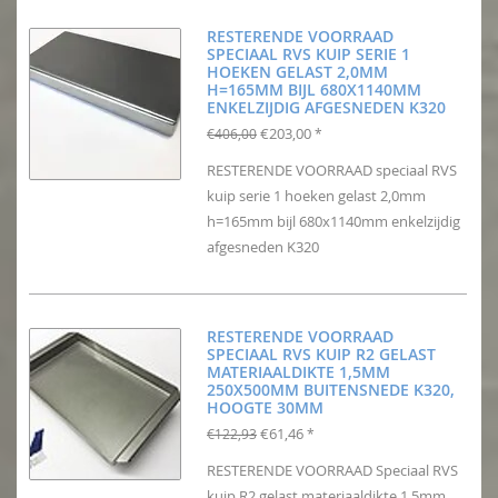
RESTERENDE VOORRAAD
SPECIAAL RVS KUIP SERIE 1
HOEKEN GELAST 2,0MM
H=165MM BIJL 680X1140MM
ENKELZIJDIG AFGESNEDEN K320
€203,00
€406,00
*
RESTERENDE VOORRAAD speciaal RVS
kuip serie 1 hoeken gelast 2,0mm
h=165mm bijl 680x1140mm enkelzijdig
afgesneden K320
RESTERENDE VOORRAAD
SPECIAAL RVS KUIP R2 GELAST
MATERIAALDIKTE 1,5MM
250X500MM BUITENSNEDE K320,
HOOGTE 30MM
€61,46
€122,93
*
RESTERENDE VOORRAAD Speciaal RVS
kuip R2 gelast materiaaldikte 1,5mm