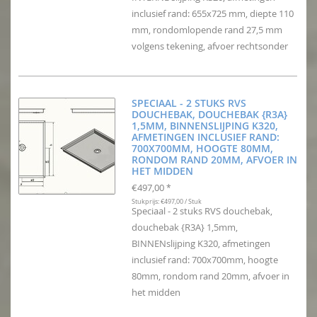
inclusief rand: 655x725 mm, diepte 110
mm, rondomlopende rand 27,5 mm
volgens tekening, afvoer rechtsonder
SPECIAAL - 2 STUKS RVS
DOUCHEBAK, DOUCHEBAK {R3A}
1,5MM, BINNENSLIJPING K320,
AFMETINGEN INCLUSIEF RAND:
700X700MM, HOOGTE 80MM,
RONDOM RAND 20MM, AFVOER IN
HET MIDDEN
€497,00
*
Stukprijs: €497,00 / Stuk
Speciaal - 2 stuks RVS douchebak,
douchebak {R3A} 1,5mm,
BINNENslijping K320, afmetingen
inclusief rand: 700x700mm, hoogte
80mm, rondom rand 20mm, afvoer in
het midden