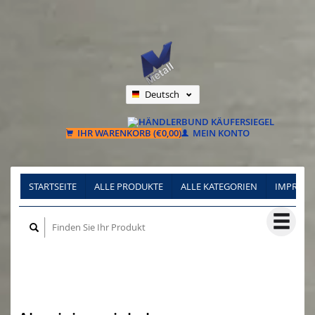
Deutsch
Nederlands
Français
IHR WARENKORB (€0,00)
MEIN KONTO
STARTSEITE
ALLE PRODUKTE
ALLE KATEGORIEN
IMPRES