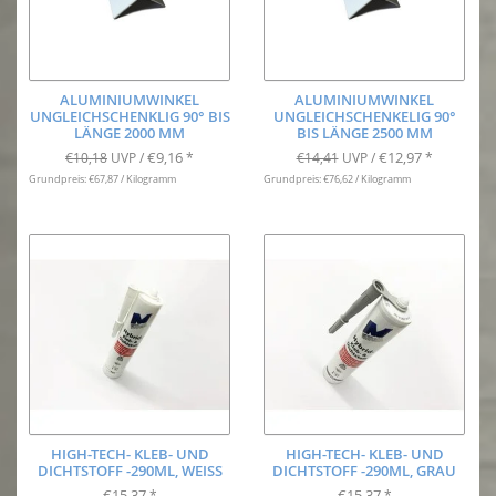
ALUMINIUMWINKEL
ALUMINIUMWINKEL
UNGLEICHSCHENKLIG 90° BIS
UNGLEICHSCHENKELIG 90°
LÄNGE 2000 MM
BIS LÄNGE 2500 MM
€9,16
€12,97
€10,18
UVP /
*
€14,41
UVP /
*
Grundpreis: €67,87 / Kilogramm
Grundpreis: €76,62 / Kilogramm
HIGH-TECH- KLEB- UND
HIGH-TECH- KLEB- UND
DICHTSTOFF -290ML, WEISS
DICHTSTOFF -290ML, GRAU
€15,37
€15,37
*
*