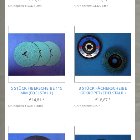
Grundpreis: €64,42 / Liter
Grundpreis: €64,42 / Liter
5 STÜCK FIBERSCHEIBE 115
3 STÜCK FÄCHERSCHEIBE
MM (EDELSTAHL)
GEKRÖPFT (EDELSTAHL)
€14,81
€18,87
*
*
Grundpreis: €14,81 / Stück
Grundpreis: €5,99 /