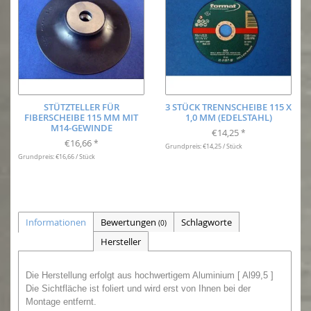
STÜTZTELLER FÜR
3 STÜCK TRENNSCHEIBE 115 X
FIBERSCHEIBE 115 MM MIT
1,0 MM (EDELSTAHL)
M14-GEWINDE
€14,25
*
€16,66
*
Grundpreis: €14,25 / Stück
Grundpreis: €16,66 / Stück
Informationen
Bewertungen
Schlagworte
(0)
Hersteller
Die Herstellung erfolgt aus hochwertigem Aluminium [ Al99,5 ]
Die Sichtfläche ist foliert und wird erst von Ihnen bei der
Montage entfernt.