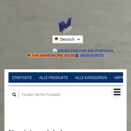
Deutsch
Nederlands
Français
IHR WARENKORB (€0,00)
MEIN KONTO
STARTSEITE
ALLE PRODUKTE
ALLE KATEGORIEN
IMPRES