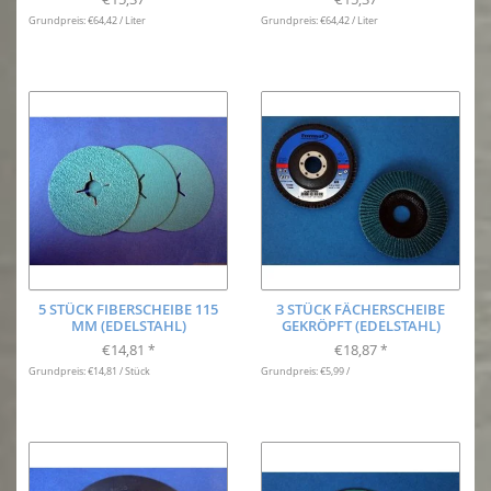
Grundpreis: €64,42 / Liter
Grundpreis: €64,42 / Liter
5 STÜCK FIBERSCHEIBE 115
3 STÜCK FÄCHERSCHEIBE
MM (EDELSTAHL)
GEKRÖPFT (EDELSTAHL)
€14,81
€18,87
*
*
Grundpreis: €14,81 / Stück
Grundpreis: €5,99 /