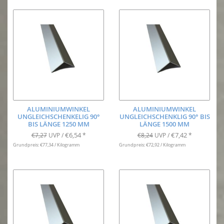
ALUMINIUMWINKEL
ALUMINIUMWINKEL
UNGLEICHSCHENKELIG 90°
UNGLEICHSCHENKLIG 90° BIS
BIS LÄNGE 1250 MM
LÄNGE 1500 MM
€6,54
€7,42
€7,27
UVP /
*
€8,24
UVP /
*
Grundpreis: €77,34 / Kilogramm
Grundpreis: €72,92 / Kilogramm