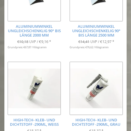
ALUMINIUMWINKEL
ALUMINIUMWINKEL
UNGLEICHSCHENKLIG 90° BIS
UNGLEICHSCHENKELIG 90°
LÄNGE 2000 MM
BIS LÄNGE 2500 MM
€9,16
€12,97
€10,18
UVP /
*
€14,41
UVP /
*
Grundpreis: €67,87 / Kilogramm
Grundpreis: €76,62 / Kilogramm
HIGH-TECH- KLEB- UND
HIGH-TECH- KLEB- UND
DICHTSTOFF -290ML, WEISS
DICHTSTOFF -290ML, GRAU
€15,37
€15,37
*
*