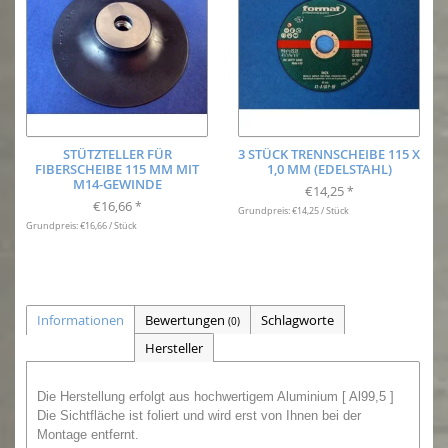
STÜTZTELLER FÜR
3 STÜCK TRENNSCHEIBE 115 X
FIBERSCHEIBE 115 MM MIT
1,0 MM (EDELSTAHL)
M14-GEWINDE
€14,25
*
€16,66
*
Grundpreis: €14,25 / Stück
Grundpreis: €16,66 / Stück
Informationen
Bewertungen
Schlagworte
(0)
Hersteller
Die Herstellung erfolgt aus hochwertigem Aluminium [ Al99,5 ]
Die Sichtfläche ist foliert und wird erst von Ihnen bei der
Montage entfernt.