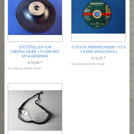
STÜTZTELLER FÜR
3 STÜCK TRENNSCHEIBE 115 X
FIBERSCHEIBE 115 MM MIT
1,0 MM (EDELSTAHL)
M14-GEWINDE
€14,25
*
€16,66
*
Grundpreis: €14,25 / Stück
Grundpreis: €16,66 / Stück