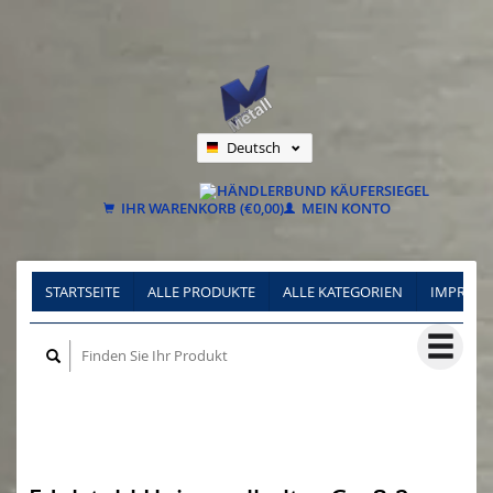
Deutsch
Nederlands
Français
IHR WARENKORB (€0,00)
MEIN KONTO
STARTSEITE
ALLE PRODUKTE
ALLE KATEGORIEN
IMPRES