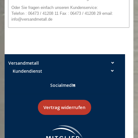
O
der
Sie
fragen einfach unseren
Kundenservice:
Telefon : 06473 / 41208 11 Fax : 06473 / 41208 29
email:
info@versandmetall.de
Die Schnittkanten können in Ausnahmefällen noch einen
leichten Grat aufweisen. Alle Maße sind, wenn nicht explizit
anders angegeben, Außenmaße!
Maßtoleranzen: Breite +/- 0,5 mm Längen +/- 2 mm
Versandmetall
Kundendienst
Socialmedia
Vertrag widerrufen