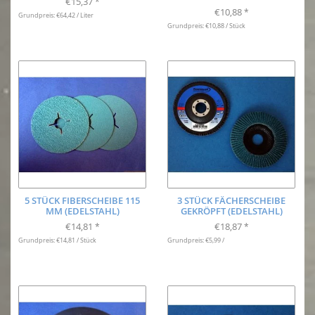
€15,37
*
€10,88
*
Grundpreis: €64,42 / Liter
Grundpreis: €10,88 / Stück
5 STÜCK FIBERSCHEIBE 115
3 STÜCK FÄCHERSCHEIBE
MM (EDELSTAHL)
GEKRÖPFT (EDELSTAHL)
€14,81
€18,87
*
*
Grundpreis: €14,81 / Stück
Grundpreis: €5,99 /