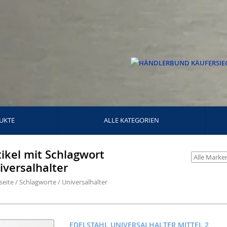
UKTE
ALLE KATEGORIEN
tikel mit Schlagwort
iversalhalter
seite
/
Schlagworte
/
Universalhalter
EDELSTAHL UNIVERSALHALTER MITTEL 2