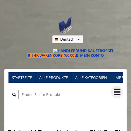
Deutsch
Nederlands
Français
IHR WARENKORB (€0,00)
MEIN KONTO
STARTSEITE
ALLE PRODUKTE
ALLE KATEGORIEN
IMPRES