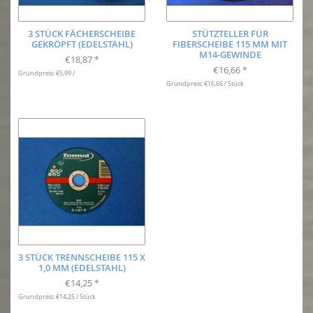
3 STÜCK FÄCHERSCHEIBE
STÜTZTELLER FÜR
GEKRÖPFT (EDELSTAHL)
FIBERSCHEIBE 115 MM MIT
M14-GEWINDE
€18,87
*
€16,66
*
Grundpreis: €5,99 /
Grundpreis: €16,66 / Stück
3 STÜCK TRENNSCHEIBE 115 X
1,0 MM (EDELSTAHL)
€14,25
*
Grundpreis: €14,25 / Stück