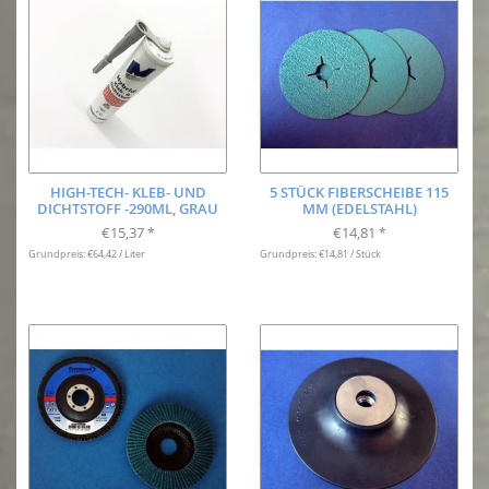
HIGH-TECH- KLEB- UND
5 STÜCK FIBERSCHEIBE 115
DICHTSTOFF -290ML, GRAU
MM (EDELSTAHL)
€15,37
€14,81
*
*
Grundpreis: €64,42 / Liter
Grundpreis: €14,81 / Stück