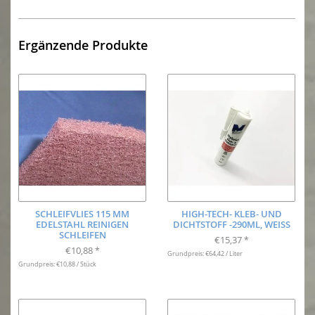
Ergänzende Produkte
SCHLEIFVLIES 115 MM
HIGH-TECH- KLEB- UND
EDELSTAHL REINIGEN
DICHTSTOFF -290ML, WEISS
SCHLEIFEN
€15,37
*
€10,88
*
Grundpreis: €64,42 / Liter
Grundpreis: €10,88 / Stück