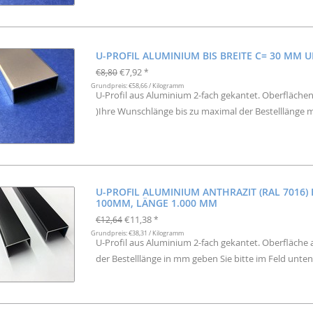
U-PROFIL ALUMINIUM BIS BREITE C= 30 MM 
€7,92
€8,80
*
Grundpreis: €58,66 / Kilogramm
U-Profil aus Aluminium 2-fach gekantet. Oberflächen
)Ihre Wunschlänge bis zu maximal der Bestelllänge m
U-PROFIL ALUMINIUM ANTHRAZIT (RAL 7016) B
100MM, LÄNGE 1.000 MM
€11,38
€12,64
*
Grundpreis: €38,31 / Kilogramm
U-Profil aus Aluminium 2-fach gekantet. Oberfläche 
der Bestelllänge in mm geben Sie bitte im Feld unten