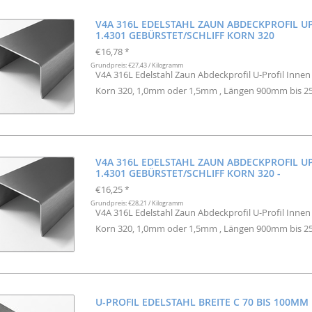
V4A 316L EDELSTAHL ZAUN ABDECKPROFIL U
1.4301 GEBÜRSTET/SCHLIFF KORN 320
€16,78
*
Grundpreis: €27,43 / Kilogramm
V4A 316L Edelstahl Zaun Abdeckprofil U-Profil Inne
Korn 320, 1,0mm oder 1,5mm , Längen 900mm bis 
V4A 316L EDELSTAHL ZAUN ABDECKPROFIL U
1.4301 GEBÜRSTET/SCHLIFF KORN 320 -
€16,25
*
Grundpreis: €28,21 / Kilogramm
V4A 316L Edelstahl Zaun Abdeckprofil U-Profil Inne
Korn 320, 1,0mm oder 1,5mm , Längen 900mm bis 
U-PROFIL EDELSTAHL BREITE C 70 BIS 100M