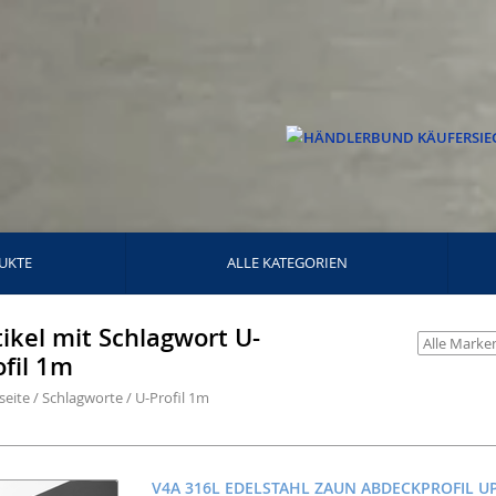
UKTE
ALLE KATEGORIEN
tikel mit Schlagwort U-
ofil 1m
seite
/
Schlagworte
/
U-Profil 1m
V4A 316L EDELSTAHL ZAUN ABDECKPROFIL U