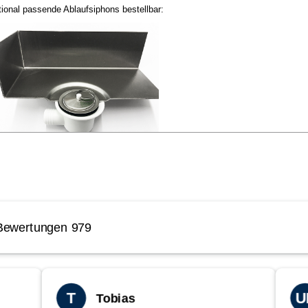
ional passende Ablaufsiphons bestellbar:
er Kundenservice :
efon : 06473 / 41208 11 Fax : 06473 / 41208 29
il:
info@tga-leun.de
 Schnittkanten können teilweise noch einen
chten Grat aufweisen. Maßtoleranzen: Breite +/- 2 mm Längen +/- 2 mm