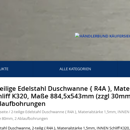
UKTE
ALLE KATEGORIEN
teilige Edelstahl Duschwanne { R4A }, Mat
hliff K320, Maße 884,5x543mm (zzgl 30m
laufbohrungen
seite
/
2-teilige Edelstahl Duschwanne { R4A }, Materialstärke 1,5mm, INNE
 80mm, 2 Ablaufbohrungen
stahl Duschwanne, 2-teilig { R4A }, Materialstärke 1,5mm, INNEN Schliff K