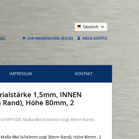
Deutsch
Nederlands
IHR WARENKORB (€0,00)
MEIN KONTO
Français
IMPRESSUM
KONTAKT
erialstärke 1,5mm, INNEN
m Rand), Höhe 80mm, 2
N Schliff K320, Maße 884,5x543mm (zzgl 30mm Rand),
320, Maße 884,5x543mm (zzgl 30mm Rand), Höhe 80mm , 2