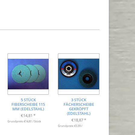
5 STÜCK
3 STÜCK
FIBERSCHEIBE 115
FÄCHERSCHEIBE
MM (EDELSTAHL)
GEKRÖPFT
(EDELSTAHL)
€14,81
*
€18,87
*
Grundpreis: €14,81 / Stück
Grundpreis: €5,99 /