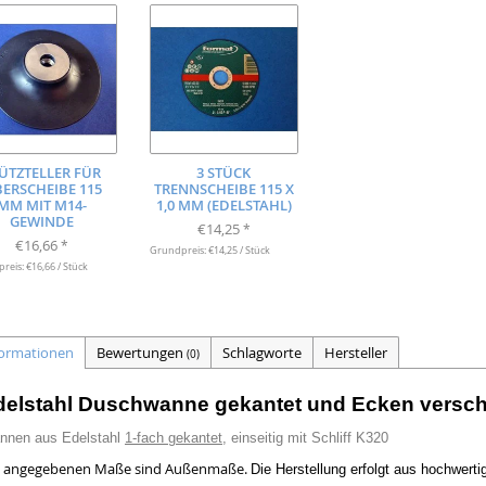
ÜTZTELLER FÜR
3 STÜCK
BERSCHEIBE 115
TRENNSCHEIBE 115 X
MM MIT M14-
1,0 MM (EDELSTAHL)
GEWINDE
€14,25
*
€16,66
*
Grundpreis: €14,25 / Stück
eis: €16,66 / Stück
formationen
Bewertungen
Schlagworte
Hersteller
(0)
delstahl Duschwanne gekantet und Ecken verschw
nnen aus Edelstahl
1-fach gekantet
, einseitig mit Schliff K320
e angegebenen Maße sind Außenmaße.
Die Herstellung erfolgt aus hochwert