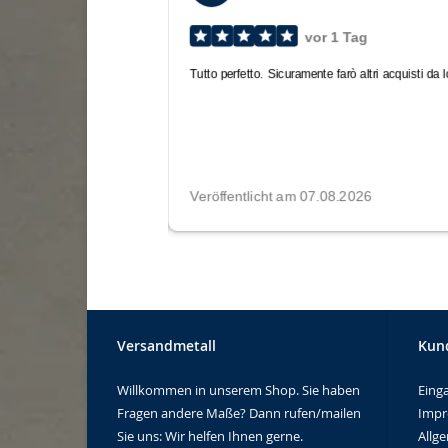
Versandmetall
Kun
Willkommen in unserem Shop. Sie haben
Eing
Fragen andere Maße? Dann rufen/mailen
Imp
Sie uns: Wir helfen Ihnen gerne.
Allg