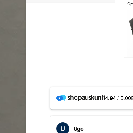
Opt
Uns
Tel
ema
Die
lei