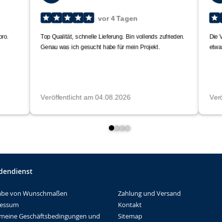
dendienst
Zahlung und Versand
abe von Wunschmaßen
Kontakt
ressum
Sitemap
emeine Geschäftsbedingungen und