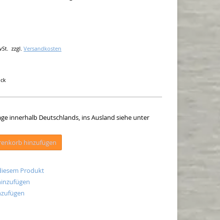
wSt.
zzgl.
Versandkosten
ück
tage innerhalb Deutschlands, ins Ausland siehe unter
enkorb hinzufügen
 diesem Produkt
hinzufügen
nzufügen