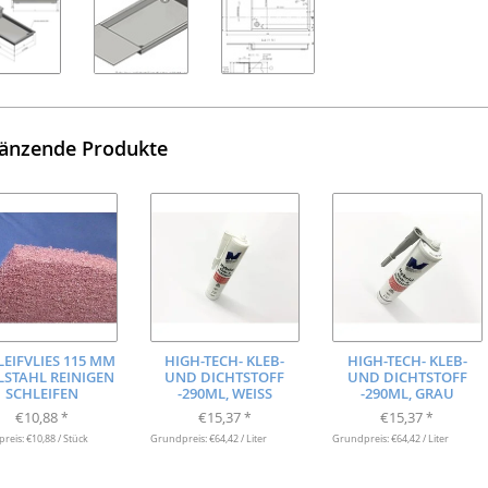
änzende Produkte
LEIFVLIES 115 MM
HIGH-TECH- KLEB-
HIGH-TECH- KLEB-
LSTAHL REINIGEN
UND DICHTSTOFF
UND DICHTSTOFF
SCHLEIFEN
-290ML, WEISS
-290ML, GRAU
€10,88
€15,37
€15,37
*
*
*
eis: €10,88 / Stück
Grundpreis: €64,42 / Liter
Grundpreis: €64,42 / Liter