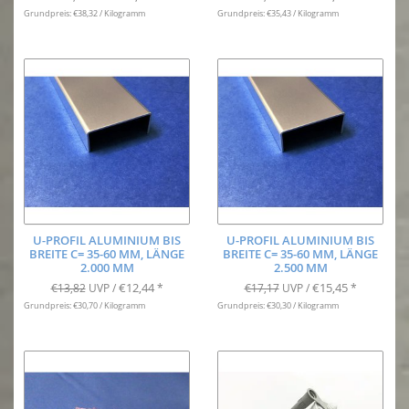
Grundpreis: €38,32 / Kilogramm
Grundpreis: €35,43 / Kilogramm
U-PROFIL ALUMINIUM BIS
U-PROFIL ALUMINIUM BIS
BREITE C= 35-60 MM, LÄNGE
BREITE C= 35-60 MM, LÄNGE
2.000 MM
2.500 MM
€12,44
€15,45
€13,82
UVP /
*
€17,17
UVP /
*
Grundpreis: €30,70 / Kilogramm
Grundpreis: €30,30 / Kilogramm