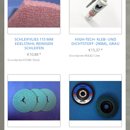
SCHLEIFVLIES 115 MM
HIGH-TECH- KLEB- UND
EDELSTAHL REINIGEN
DICHTSTOFF -290ML, GRAU
SCHLEIFEN
€15,37
*
€10,88
*
Grundpreis: €64,42 / Liter
Grundpreis: €10,88 / Stück