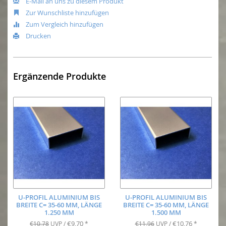
E-Mail an uns zu diesem Produkt
Zur Wunschliste hinzufügen
Zum Vergleich hinzufügen
Drucken
Ergänzende Produkte
U-PROFIL ALUMINIUM BIS
U-PROFIL ALUMINIUM BIS
BREITE C= 35-60 MM, LÄNGE
BREITE C= 35-60 MM, LÄNGE
1.250 MM
1.500 MM
€9,70
€10,76
€10,78
UVP /
*
€11,96
UVP /
*