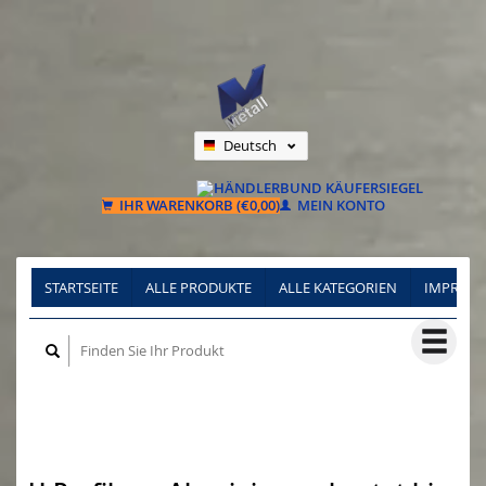
Deutsch
Nederlands
Français
IHR WARENKORB (€0,00)
MEIN KONTO
STARTSEITE
ALLE PRODUKTE
ALLE KATEGORIEN
IMPRES