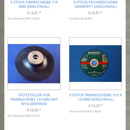
5 STÜCK FIBERSCHEIBE 115
3 STÜCK FÄCHERSCHEIBE
MM (EDELSTAHL)
GEKRÖPFT (EDELSTAHL)
€14,81
€18,87
*
*
Grundpreis: €14,81 / Stück
Grundpreis: €5,99 /
STÜTZTELLER FÜR
3 STÜCK TRENNSCHEIBE 115 X
FIBERSCHEIBE 115 MM MIT
1,0 MM (EDELSTAHL)
M14-GEWINDE
€14,25
*
€16,66
*
Grundpreis: €14,25 / Stück
Grundpreis: €16,66 / Stück