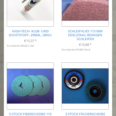
HIGH-TECH- KLEB- UND
SCHLEIFVLIES 115 MM
DICHTSTOFF -290ML, GRAU
EDELSTAHL REINIGEN
SCHLEIFEN
€15,37
*
€10,88
*
Grundpreis: €64,42 / Liter
Grundpreis: €10,88 / Stück
5 STÜCK FIBERSCHEIBE 115
3 STÜCK FÄCHERSCHEIBE