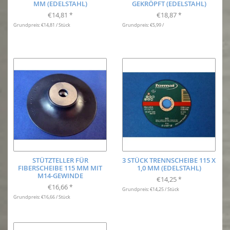
MM (EDELSTAHL)
GEKRÖPFT (EDELSTAHL)
€14,81
€18,87
*
*
Grundpreis: €14,81 / Stück
Grundpreis: €5,99 /
STÜTZTELLER FÜR
3 STÜCK TRENNSCHEIBE 115 X
FIBERSCHEIBE 115 MM MIT
1,0 MM (EDELSTAHL)
M14-GEWINDE
€14,25
*
€16,66
*
Grundpreis: €14,25 / Stück
Grundpreis: €16,66 / Stück