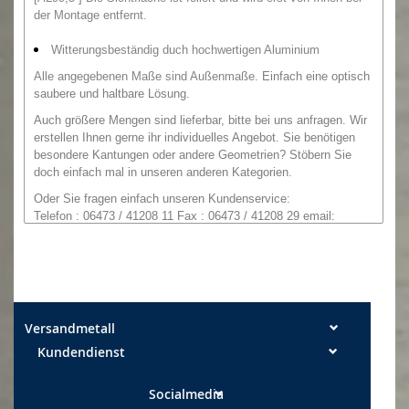
der Montage entfernt.
Witterungsbeständig duch hochwertigen Aluminium
Alle angegebenen Maße sind Außenmaße.
Einfach eine optisch
saubere und haltbare Lösung.
Auch größere Mengen sind lieferbar, bitte bei uns anfragen.
Wir
erstellen Ihnen gerne ihr individuelles Angebot. Sie benötigen
besondere Kantungen oder andere Geometrien
?
Stöbern Sie
doch einfach mal in unseren anderen Kategorien.
O
der
Sie
fragen einfach unseren
Kundenservice:
Telefon : 06473 / 41208 11 Fax : 06473 / 41208 29
email:
info@versandmetall.de
Die Schnittkanten können in Ausnahmefällen noch einen
leichten Grat aufweisen. Alle Maße sind, wenn nicht explizit
anders angegeben, Außenmaße!
Maßtoleranzen: Breite +/- 0,5 mm Längen +/- 2 mm
Versandmetall
Kundendienst
Socialmedia