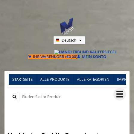
Deutsch
Nederlands
Français
IHR WARENKORB (€0,00)
MEIN KONTO
STARTSEITE
ALLE PRODUKTE
ALLE KATEGORIEN
IMPRES