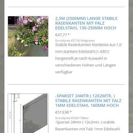
2,5M (2500MM) LANGE STABILE
RASENKANTEN MIT FALZ
EDELSTAHL 130-250MM HOCH
€47,77
*
Grundpreis: €17,18 / Kilogramm
Stabile Rasenkanten Kiesleiste aus 1,0
mm starkem Edelstahl (1.4301)
hergestellt.Je nach Auswahl in
verschiedenen Höhen und Längen
verfügbar
-SPARSET 24MTR ( 12X2MTR. )
STABILE RASENKANTEN MIT FALZ
1MM EDELSTAHL 160MM HOCH
€513,90
*
Grundpreis: €18,67 / Meter
-Sparset 24mtr ( 12x2mtr. ) stabile
Rasenkanten mit Falz 1mm Edelstahl