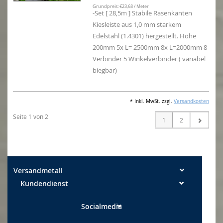
Grundpreis: €23,68 / Meter
-Set [ 28,5m ] Stabile Rasenkanten
Kiesleiste aus 1,0 mm starkem
Edelstahl (1.4301) hergestellt. Höhe
200mm 5x L= 2500mm 8x L=2000mm 8
Verbinder 5 Winkelverbinder ( variabel
biegbar)
* Inkl. MwSt. zzgl.
Versandkosten
Seite 1 von 2
1
2
Versandmetall
Kundendienst
Socialmedia