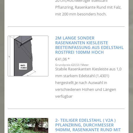
20 cm,Hochwertiger Edelstahl
Pflanzring, Rasenkante Rund mit Falz,
mit 200 mm besonders hoch.
2M LANGE SONDER
RASENKANTEN KIESLEISTE
BEETEINFASSUNG AUS EDELSTAHL
ROSTFREI 100MM HOCH
€41,06
*
Grundpreis: €20,53 / Meter
Stabile Rasenkanten Kiesleiste aus 1,0
mm starkem Edelstahl (1.4301)
hergestellt.Je nach Auswahl in
verschiedenen Höhen und Längen
verfügbar
2- TEILIGER EDELSTAHL ( V2A )
PFLANZRING, DURCHMESSER
940MM, RASENKANTE RUND MIT