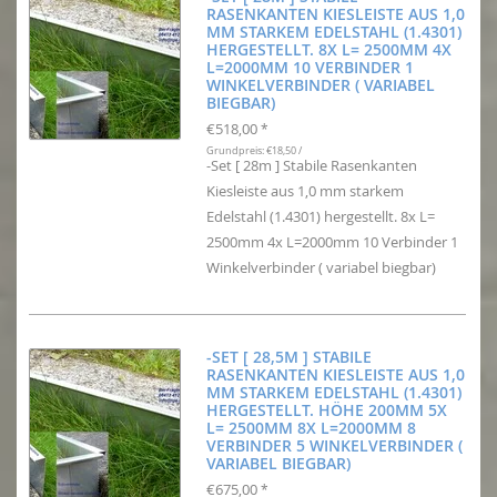
RASENKANTEN KIESLEISTE AUS 1,0
MM STARKEM EDELSTAHL (1.4301)
HERGESTELLT. 8X L= 2500MM 4X
L=2000MM 10 VERBINDER 1
WINKELVERBINDER ( VARIABEL
BIEGBAR)
€518,00
*
Grundpreis: €18,50 /
-Set [ 28m ] Stabile Rasenkanten
Kiesleiste aus 1,0 mm starkem
Edelstahl (1.4301) hergestellt. 8x L=
2500mm 4x L=2000mm 10 Verbinder 1
Winkelverbinder ( variabel biegbar)
-SET [ 28,5M ] STABILE
RASENKANTEN KIESLEISTE AUS 1,0
MM STARKEM EDELSTAHL (1.4301)
HERGESTELLT. HÖHE 200MM 5X
L= 2500MM 8X L=2000MM 8
VERBINDER 5 WINKELVERBINDER (
VARIABEL BIEGBAR)
€675,00
*