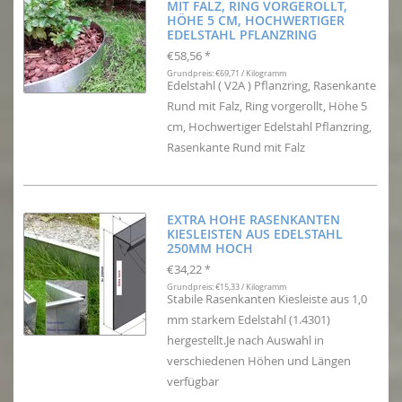
MIT FALZ, RING VORGEROLLT,
HÖHE 5 CM, HOCHWERTIGER
EDELSTAHL PFLANZRING
€58,56
*
Grundpreis: €69,71 / Kilogramm
Edelstahl ( V2A ) Pflanzring, Rasenkante
Rund mit Falz, Ring vorgerollt, Höhe 5
cm, Hochwertiger Edelstahl Pflanzring,
Rasenkante Rund mit Falz
EXTRA HOHE RASENKANTEN
KIESLEISTEN AUS EDELSTAHL
250MM HOCH
€34,22
*
Grundpreis: €15,33 / Kilogramm
Stabile Rasenkanten Kiesleiste aus 1,0
mm starkem Edelstahl (1.4301)
hergestellt.Je nach Auswahl in
verschiedenen Höhen und Längen
verfügbar