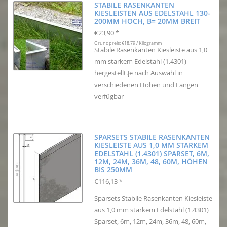
STABILE RASENKANTEN
KIESLEISTEN AUS EDELSTAHL 130-
200MM HOCH, B= 20MM BREIT
€23,90
*
Grundpreis: €18,79 / Kilogramm
Stabile Rasenkanten Kiesleiste aus 1,0
mm starkem Edelstahl (1.4301)
hergestellt.Je nach Auswahl in
verschiedenen Höhen und Längen
verfügbar
SPARSETS STABILE RASENKANTEN
KIESLEISTE AUS 1,0 MM STARKEM
EDELSTAHL (1.4301) SPARSET, 6M,
12M, 24M, 36M, 48, 60M, HÖHEN
BIS 250MM
€116,13
*
Sparsets Stabile Rasenkanten Kiesleiste
aus 1,0 mm starkem Edelstahl (1.4301)
Sparset, 6m, 12m, 24m, 36m, 48, 60m,