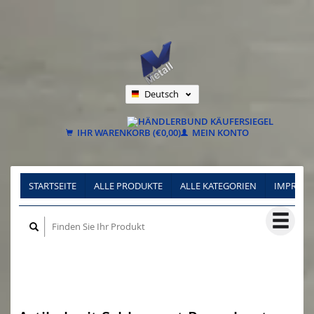
Deutsch
Nederlands
Français
IHR WARENKORB (€0,00)
MEIN KONTO
STARTSEITE
ALLE PRODUKTE
ALLE KATEGORIEN
IMPRES