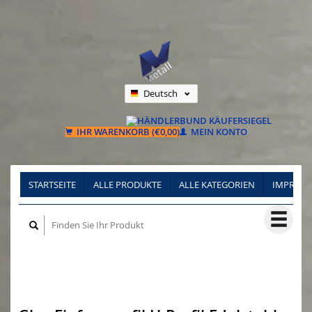
Deutsch
Nederlands
Français
IHR WARENKORB (€0,00)
MEIN KONTO
STARTSEITE
ALLE PRODUKTE
ALLE KATEGORIEN
IMPRES