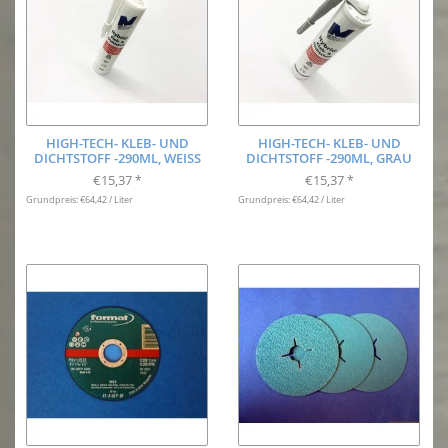
HIGH-TECH- KLEB- UND
HIGH-TECH- KLEB- UND
DICHTSTOFF -290ML, WEISS
DICHTSTOFF -290ML, GRAU
€15,37
€15,37
*
*
Grundpreis: €64,42 / Liter
Grundpreis: €64,42 / Liter