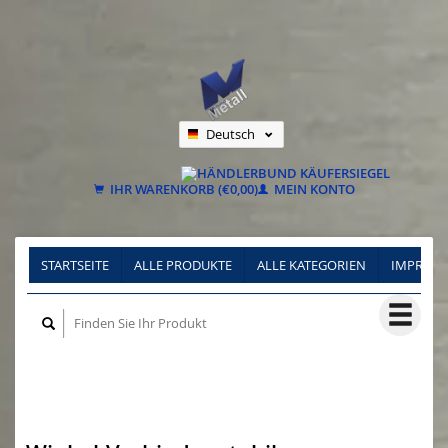
Deutsch
Nederlands
Français
IHR WARENKORB (€0,00)
MEIN KONTO
STARTSEITE
ALLE PRODUKTE
ALLE KATEGORIEN
IMPRES