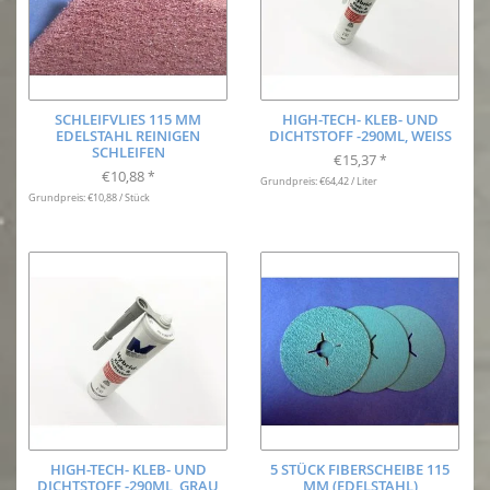
SCHLEIFVLIES 115 MM
HIGH-TECH- KLEB- UND
EDELSTAHL REINIGEN
DICHTSTOFF -290ML, WEISS
SCHLEIFEN
€15,37
*
€10,88
*
Grundpreis: €64,42 / Liter
Grundpreis: €10,88 / Stück
HIGH-TECH- KLEB- UND
5 STÜCK FIBERSCHEIBE 115
DICHTSTOFF -290ML, GRAU
MM (EDELSTAHL)