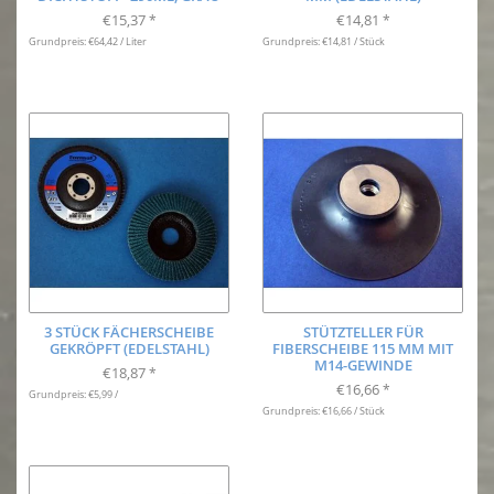
€15,37
€14,81
*
*
Grundpreis: €64,42 / Liter
Grundpreis: €14,81 / Stück
3 STÜCK FÄCHERSCHEIBE
STÜTZTELLER FÜR
GEKRÖPFT (EDELSTAHL)
FIBERSCHEIBE 115 MM MIT
M14-GEWINDE
€18,87
*
€16,66
*
Grundpreis: €5,99 /
Grundpreis: €16,66 / Stück