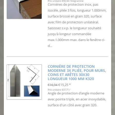
Prix unitaire: €50,34 / Kilogramme
Corniéres de protection inox, pas
isocèle, pliée 3 fois, longueur 1.000mm,
surface brossé en grain 320, surface
avec film de protection unilatéral.
Saisissez s.v.p. le longueur souhaité
jusqu'à longeur commandée
max.1.000mm max. dans le fenêtre ci-
d...
CORNIÈRE DE PROTECTION
MODERNE 3X PLIÉE, POUR MURS,
COINS ET ARÊTES 30X30
LONGUEUR 1000 MM K320
€15,25
€16,94
*
Prix unitaire: €37,71 /
Angle de protection d'angle moderne
avec pointe triple, en acier inoxydable,
surface d'un côté avec grain 320.