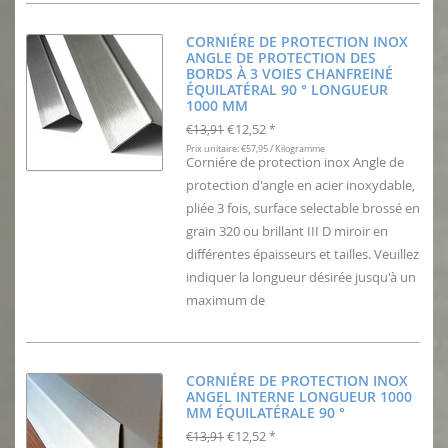
CORNIÉRE DE PROTECTION INOX
ANGLE DE PROTECTION DES
BORDS À 3 VOIES CHANFREINÉ
ÉQUILATÉRAL 90 ° LONGUEUR
1000 MM
€12,52
€13,91
*
Prix unitaire: €57,95 / Kilogramme
Corniére de protection inox Angle de
protection d'angle en acier inoxydable,
pliée 3 fois, surface selectable brossé en
grain 320 ou brillant III D miroir en
différentes épaisseurs et tailles. Veuillez
indiquer la longueur désirée jusqu'à un
maximum de
CORNIÉRE DE PROTECTION INOX
ANGEL INTERNE LONGUEUR 1000
MM ÉQUILATÉRALE 90 °
€12,52
€13,91
*