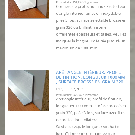
Prix unitaire: €57,95 / Kilogramme
Corniére de protection inox Protecteur
d'angle intérieur en acier inoxydable,
pliée 3 fois, surface selectable brossé en
grain 320 ou brillant miroir en
différentes épaisseurs et tailles. Veuillez
indiquer la longueur désirée jusqu'à un
maximum de 1000 mm
ARÊT ANGLE INTÉRIEUR, PROFIL
DE FINITION, LONGUEUR 1000MM
, SURFACE BROSSÉ EN GRAIN 320
€12,20
€13,55
*
Prix unitaire: €48,38 / Kilogramme
Arêt angle intérieur, profil de finition,
longueuer 1.000mm , surface brossé en
grain 320, pliée 3-fois, surface avec film
de protection unilatéral.
Saisissez s.v.p. le longueur souhaité
jusqu'à longeur commandée max