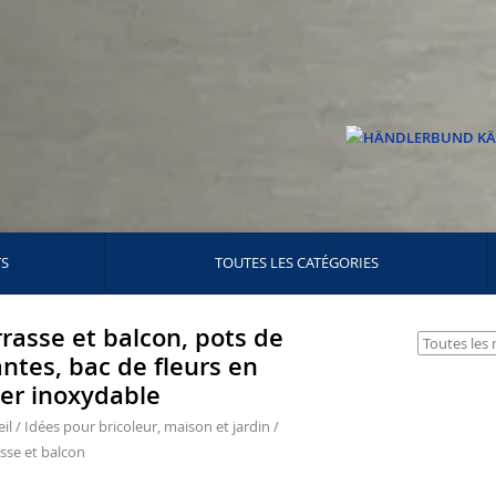
TS
TOUTES LES CATÉGORIES
rrasse et balcon, pots de
antes, bac de fleurs en
ier inoxydable
il
/
Idées pour bricoleur, maison et jardin
/
sse et balcon