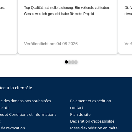
ice à la clientèle
Paiement et expédition
ée des dimensions souhaitées
contact
einte
Plan du site
es et Conditions et informations
Déclaration d’accessibilité
t
Idées d'expédition en métal
t de révocation