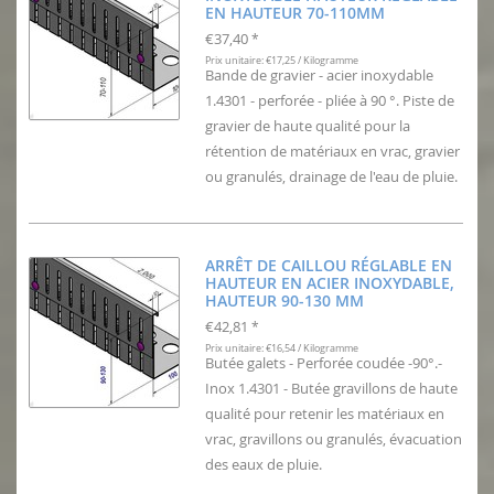
EN HAUTEUR 70-110MM
€37,40
*
Prix unitaire: €17,25 / Kilogramme
Bande de gravier - acier inoxydable
1.4301 - perforée - pliée à 90 °. Piste de
gravier de haute qualité pour la
rétention de matériaux en vrac, gravier
ou granulés, drainage de l'eau de pluie.
ARRÊT DE CAILLOU RÉGLABLE EN
HAUTEUR EN ACIER INOXYDABLE,
HAUTEUR 90-130 MM
€42,81
*
Prix unitaire: €16,54 / Kilogramme
Butée galets - Perforée coudée -90°.-
Inox 1.4301 - Butée gravillons de haute
qualité pour retenir les matériaux en
vrac, gravillons ou granulés, évacuation
des eaux de pluie.