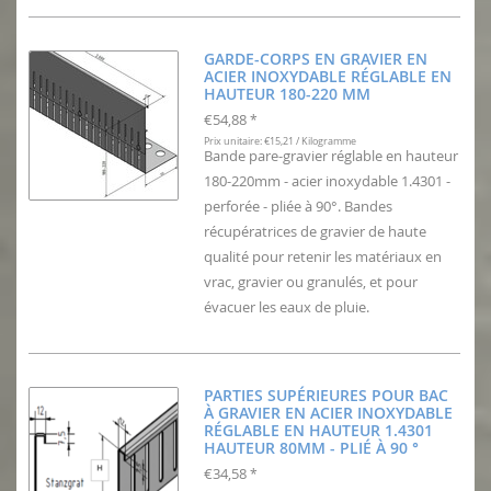
GARDE-CORPS EN GRAVIER EN
ACIER INOXYDABLE RÉGLABLE EN
HAUTEUR 180-220 MM
€54,88
*
Prix unitaire: €15,21 / Kilogramme
Bande pare-gravier réglable en hauteur
180-220mm - acier inoxydable 1.4301 -
perforée - pliée à 90°. Bandes
récupératrices de gravier de haute
qualité pour retenir les matériaux en
vrac, gravier ou granulés, et pour
évacuer les eaux de pluie.
PARTIES SUPÉRIEURES POUR BAC
À GRAVIER EN ACIER INOXYDABLE
RÉGLABLE EN HAUTEUR 1.4301
HAUTEUR 80MM - PLIÉ À 90 °
€34,58
*