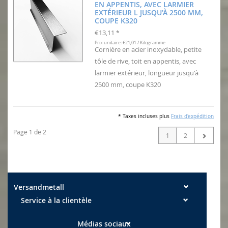
EN APPENTIS, AVEC LARMIER
EXTÉRIEUR L JUSQU'À 2500 MM,
COUPE K320
€13,11
*
Prix unitaire: €21,01 / Kilogramme
Cornière en acier inoxydable, petite
tôle de rive, toit en appentis, avec
larmier extérieur, longueur jusqu'à
2500 mm, coupe K320
* Taxes incluses plus
Frais d'expédition
Page 1 de 2
1
2
Versandmetall
Service à la clientèle
Médias sociaux