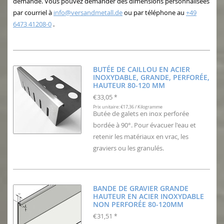
demande. Vous pouvez demander des dimensions personnalisées
par courriel à
info@versandmetall.de
ou par téléphone au
+49
6473 41208-0
.
BUTÉE DE CAILLOU EN ACIER
INOXYDABLE, GRANDE, PERFORÉE,
HAUTEUR 80-120 MM
€33,05
*
Prix unitaire: €17,36 / Kilogramme
Butée de galets en inox perforée
bordée à 90°. Pour évacuer l'eau et
retenir les matériaux en vrac, les
graviers ou les granulés.
BANDE DE GRAVIER GRANDE
HAUTEUR EN ACIER INOXYDABLE
NON PERFORÉE 80-120MM
€31,51
*