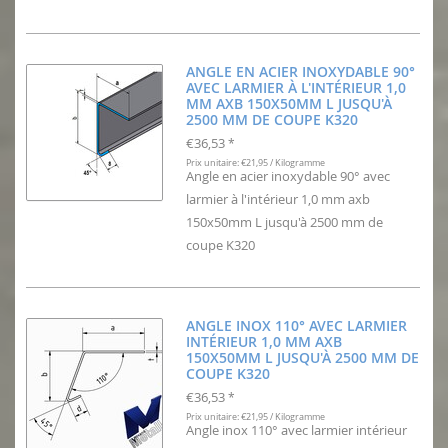
ANGLE EN ACIER INOXYDABLE 90°
AVEC LARMIER À L'INTÉRIEUR 1,0
MM AXB 150X50MM L JUSQU'À
2500 MM DE COUPE K320
€36,53
*
Prix unitaire: €21,95 / Kilogramme
Angle en acier inoxydable 90° avec
larmier à l'intérieur 1,0 mm axb
150x50mm L jusqu'à 2500 mm de
coupe K320
ANGLE INOX 110° AVEC LARMIER
INTÉRIEUR 1,0 MM AXB
150X50MM L JUSQU'À 2500 MM DE
COUPE K320
€36,53
*
Prix unitaire: €21,95 / Kilogramme
Angle inox 110° avec larmier intérieur