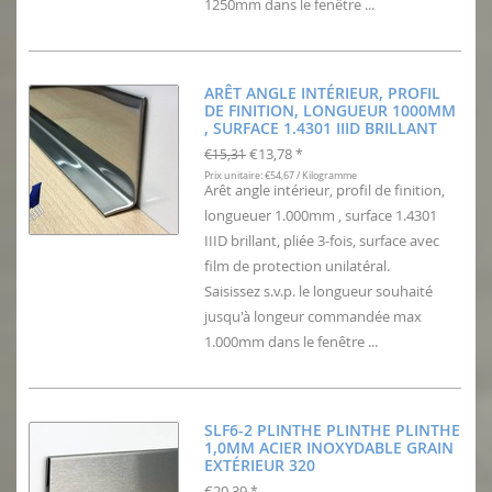
1250mm dans le fenêtre ...
ARÊT ANGLE INTÉRIEUR, PROFIL
DE FINITION, LONGUEUR 1000MM
, SURFACE 1.4301 IIID BRILLANT
€13,78
€15,31
*
Prix unitaire: €54,67 / Kilogramme
Arêt angle intérieur, profil de finition,
longueuer 1.000mm , surface 1.4301
IIID brillant, pliée 3-fois, surface avec
film de protection unilatéral.
Saisissez s.v.p. le longueur souhaité
jusqu'à longeur commandée max
1.000mm dans le fenêtre ...
SLF6-2 PLINTHE PLINTHE PLINTHE
1,0MM ACIER INOXYDABLE GRAIN
EXTÉRIEUR 320
€20,39
*