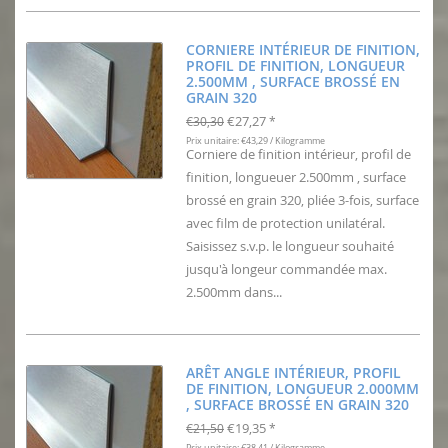
CORNIERE INTÉRIEUR DE FINITION,
PROFIL DE FINITION, LONGUEUR
2.500MM , SURFACE BROSSÉ EN
GRAIN 320
€27,27
€30,30
*
Prix unitaire: €43,29 / Kilogramme
Corniere de finition intérieur, profil de
finition, longueuer 2.500mm , surface
brossé en grain 320, pliée 3-fois, surface
avec film de protection unilatéral.
Saisissez s.v.p. le longueur souhaité
jusqu'à longeur commandée max.
2.500mm dans...
ARÊT ANGLE INTÉRIEUR, PROFIL
DE FINITION, LONGUEUR 2.000MM
, SURFACE BROSSÉ EN GRAIN 320
€19,35
€21,50
*
Prix unitaire: €38,41 / Kilogramme