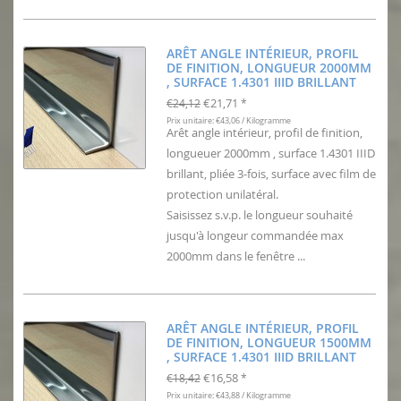
ARÊT ANGLE INTÉRIEUR, PROFIL
DE FINITION, LONGUEUR 2000MM
, SURFACE 1.4301 IIID BRILLANT
€21,71
€24,12
*
Prix unitaire: €43,06 / Kilogramme
Arêt angle intérieur, profil de finition,
longueuer 2000mm , surface 1.4301 IIID
brillant, pliée 3-fois, surface avec film de
protection unilatéral.
Saisissez s.v.p. le longueur souhaité
jusqu'à longeur commandée max
2000mm dans le fenêtre ...
ARÊT ANGLE INTÉRIEUR, PROFIL
DE FINITION, LONGUEUR 1500MM
, SURFACE 1.4301 IIID BRILLANT
€16,58
€18,42
*
Prix unitaire: €43,88 / Kilogramme