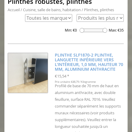
Plinthes robustes, plinthes
Accueil
/
Cuisine, salle de bains, habitation
/
Plinthes, plinthes
Min: €
0
Max: €
35
PLINTHE SLF1870-2 PLINTHE,
LANGUETTE INFÉRIEURE VERS
L'INTÉRIEUR, 1,0 MM, HAUTEUR 70
MM, ALUMINIUM ANTHRACITE
€15,54
*
Prix unitaire: €48,79 / Kilogramme
Profilé de base de 70 mm de haut en
aluminium anthracite, avec double
feuillure, surface RAL 7016. Veuillez
commander séparément les supports
muraux nécessaires (voir produits
supplémentaires). Veuillez entrer la
longueur souhaitée jusqu'à un