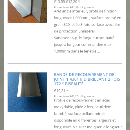
€12,20
€13,55
*
Prix unitaire: €48,38 / Kilogramme
Arêt angle intérieur, profil de finition,
longueuer 1.000mm , surface brossé en
grain 320, pliée 3-fois, surface avec film
de protection unilatéral.
Saisissez s.v.p. le longueur souhaité
jusqu'à longeur commandée max
1.000mm dans le fenêtre ...
BANDE DE RECOUVREMENT DE
JOINT 1.4301 IIID BRILLANT 2 FOIS
172 ° BISEAUTÉ
€10,21
*
Prix unitaire: €46,47 / Kilogramme
Profilé de recouvrement en acier
inoxydable, pliée 2 fois, Seuil demi
bombé, surface brillant miroir
disponible en différentes largeurs et
longueurs. Veuillez indiquer la longueur