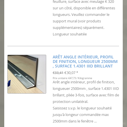
feuillure, surface avec meulage K 320
sur un côté, disponible en différentes
longueurs. Veuillez commander le
support mural (voir produits
supplémentaires) séparément.
Longueur souhaitée
ARÊT ANGLE INTÉRIEUR, PROFIL
DE FINITION, LONGUEUR 2500MM
, SURFACE 1.4301 IIID BRILLANT
€30,07
€33,41
*
Prix unitaire: €47,73 / Kilogramme
Arêt angle intérieur, profil de finition,
longueuer 2500mm , surface 1.4301 IIID
brillant, pliée 3-fois, surface avec film de
protection unilatéral.
Saisissez s.v.p. le longueur souhaité
jusqu'à longeur commandée max
2500mm dans le fenêtre ...