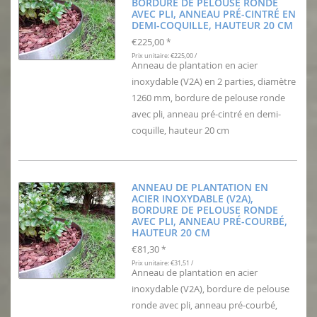
BORDURE DE PELOUSE RONDE
AVEC PLI, ANNEAU PRÉ-CINTRÉ EN
DEMI-COQUILLE, HAUTEUR 20 CM
€225,00
*
Prix unitaire: €225,00 /
Anneau de plantation en acier
inoxydable (V2A) en 2 parties, diamètre
1260 mm, bordure de pelouse ronde
avec pli, anneau pré-cintré en demi-
coquille, hauteur 20 cm
ANNEAU DE PLANTATION EN
ACIER INOXYDABLE (V2A),
BORDURE DE PELOUSE RONDE
AVEC PLI, ANNEAU PRÉ-COURBÉ,
HAUTEUR 20 CM
€81,30
*
Prix unitaire: €31,51 /
Anneau de plantation en acier
inoxydable (V2A), bordure de pelouse
ronde avec pli, anneau pré-courbé,