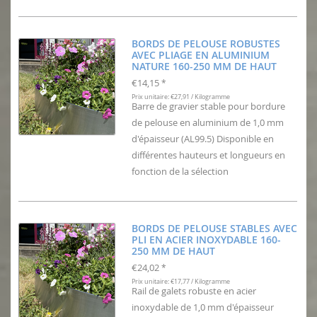
BORDS DE PELOUSE ROBUSTES
AVEC PLIAGE EN ALUMINIUM
NATURE 160-250 MM DE HAUT
€14,15
*
Prix unitaire: €27,91 / Kilogramme
Barre de gravier stable pour bordure
de pelouse en aluminium de 1,0 mm
d'épaisseur (AL99.5) Disponible en
différentes hauteurs et longueurs en
fonction de la sélection
BORDS DE PELOUSE STABLES AVEC
PLI EN ACIER INOXYDABLE 160-
250 MM DE HAUT
€24,02
*
Prix unitaire: €17,77 / Kilogramme
Rail de galets robuste en acier
inoxydable de 1,0 mm d'épaisseur