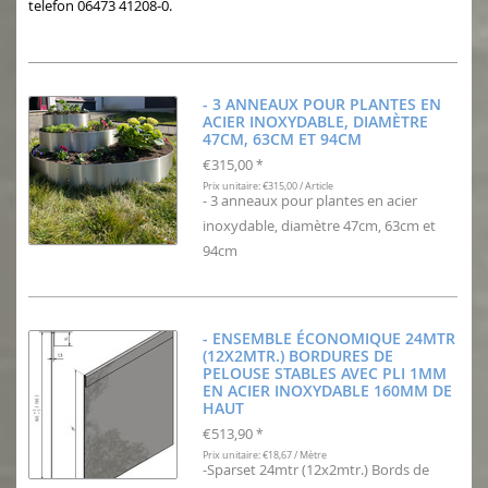
telefon 06473 41208-0.
- 3 ANNEAUX POUR PLANTES EN
ACIER INOXYDABLE, DIAMÈTRE
47CM, 63CM ET 94CM
€315,00
*
Prix unitaire: €315,00 / Article
- 3 anneaux pour plantes en acier
inoxydable, diamètre 47cm, 63cm et
94cm
- ENSEMBLE ÉCONOMIQUE 24MTR
(12X2MTR.) BORDURES DE
PELOUSE STABLES AVEC PLI 1MM
EN ACIER INOXYDABLE 160MM DE
HAUT
€513,90
*
Prix unitaire: €18,67 / Mètre
-Sparset 24mtr (12x2mtr.) Bords de