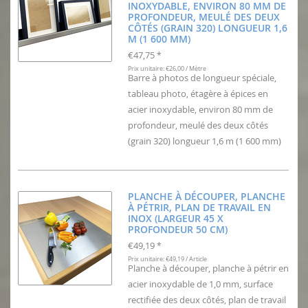
INOXYDABLE, ENVIRON 80 MM DE
PROFONDEUR, MEULÉ DES DEUX
CÔTÉS (GRAIN 320) LONGUEUR 1,6
M (1 600 MM)
€47,75
*
Prix unitaire: €26,00 / Mètre
Barre à photos de longueur spéciale,
tableau photo, étagère à épices en
acier inoxydable, environ 80 mm de
profondeur, meulé des deux côtés
(grain 320) longueur 1,6 m (1 600 mm)
PLANCHE À DÉCOUPER, PLANCHE
À PÉTRIR, PLAN DE TRAVAIL EN
INOX (LARGEUR 45 X
PROFONDEUR 50 CM)
€49,19
*
Prix unitaire: €49,19 / Article
Planche à découper, planche à pétrir en
acier inoxydable de 1,0 mm, surface
rectifiée des deux côtés, plan de travail