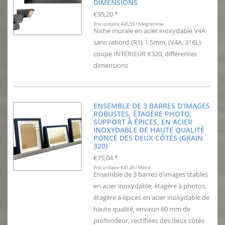
DIMENSIONS
€95,20
*
Prix unitaire: €45,33 / Kilogramme
Niche murale en acier inoxydable V4A
sans rebord {R1} 1.5mm, (V4A, 316L)
coupe INTÉRIEUR K320, différentes
dimensions
ENSEMBLE DE 3 BARRES D'IMAGES
ROBUSTES, ÉTAGÈRE PHOTO,
SUPPORT À ÉPICES, EN ACIER
INOXYDABLE DE HAUTE QUALITÉ
PONCÉ DES DEUX CÔTÉS (GRAIN
320)
€75,04
*
Prix unitaire: €41,49 / Mètre
Ensemble de 3 barres d'images stables
en acier inoxydable, étagère à photos,
étagère à épices en acier inoxydable de
haute qualité, environ 80 mm de
profondeur, rectifiées des deux côtés