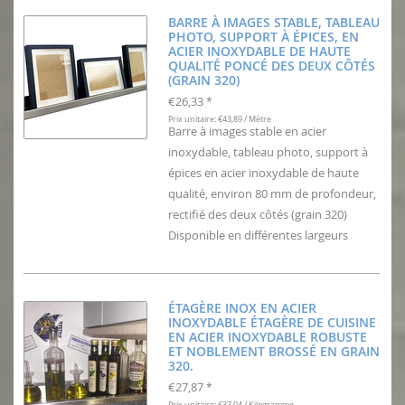
BARRE À IMAGES STABLE, TABLEAU
PHOTO, SUPPORT À ÉPICES, EN
ACIER INOXYDABLE DE HAUTE
QUALITÉ PONCÉ DES DEUX CÔTÉS
(GRAIN 320)
€26,33
*
Prix unitaire: €43,89 / Mètre
Barre à images stable en acier
inoxydable, tableau photo, support à
épices en acier inoxydable de haute
qualité, environ 80 mm de profondeur,
rectifié des deux côtés (grain 320)
Disponible en différentes largeurs
ÉTAGÈRE INOX EN ACIER
INOXYDABLE ÉTAGÈRE DE CUISINE
EN ACIER INOXYDABLE ROBUSTE
ET NOBLEMENT BROSSÉ EN GRAIN
320.
€27,87
*
Prix unitaire: €37,04 / Kilogramme