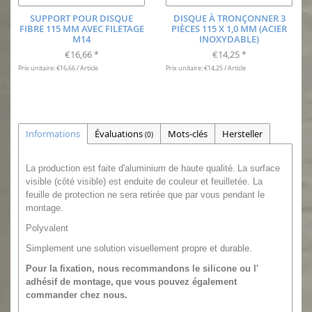
SUPPORT POUR DISQUE
DISQUE À TRONÇONNER 3
FIBRE 115 MM AVEC FILETAGE
PIÈCES 115 X 1,0 MM (ACIER
M14
INOXYDABLE)
€16,66
€14,25
*
*
Prix unitaire: €16,66 / Article
Prix unitaire: €14,25 / Article
Informations
Évaluations
Mots-clés
Hersteller
(0)
La production est faite d'aluminium de haute qualité.
La surface
visible (côté visible) est enduite de couleur et feuilletée. La
feuille de protection ne sera retirée que par vous pendant le
montage.
Polyvalent
Simplement une solution visuellement propre et durable.
Pour la fixation, nous recommandons le
silicone ou l'
adhésif de montage,
que vous pouvez également
commander chez nous.