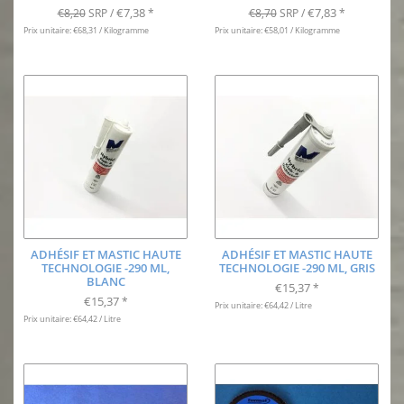
€7,38
€7,83
€8,20
SRP /
*
€8,70
SRP /
*
Prix unitaire: €68,31 / Kilogramme
Prix unitaire: €58,01 / Kilogramme
ADHÉSIF ET MASTIC HAUTE
ADHÉSIF ET MASTIC HAUTE
TECHNOLOGIE -290 ML,
TECHNOLOGIE -290 ML, GRIS
BLANC
€15,37
*
€15,37
*
Prix unitaire: €64,42 / Litre
Prix unitaire: €64,42 / Litre