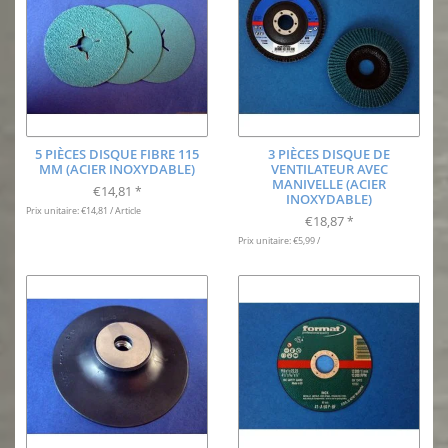
5 PIÈCES DISQUE FIBRE 115
3 PIÈCES DISQUE DE
MM (ACIER INOXYDABLE)
VENTILATEUR AVEC
MANIVELLE (ACIER
€14,81
*
INOXYDABLE)
Prix unitaire: €14,81 / Article
€18,87
*
Prix unitaire: €5,99 /