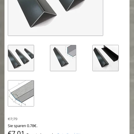
€7,79
Sie sparen 0.78€.
€7,01