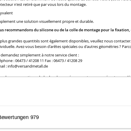
tecteur n'est retiré que par vous lors du montage.
yvalent
plement une solution visuellement propre et durable.
us recommandons du silicone ou de la colle de montage pour la fixation,
plus grandes quantités sont également disponibles, veuillez nous contacter
ividuelle. Avez-vous besoin d'arêtes spéciales ou d'autres géométries ? Par
demandez simplement à notre service client :
éphone : 06473 / 41208 11 Fax : 06473 / 41208 29
ail :
info@versandmetall.de
s des cas exceptionnels, les bords coupés peuvent encore présenter une légè
 dimensions sont des dimensions extérieures ! Tolérances dimensionnelles :