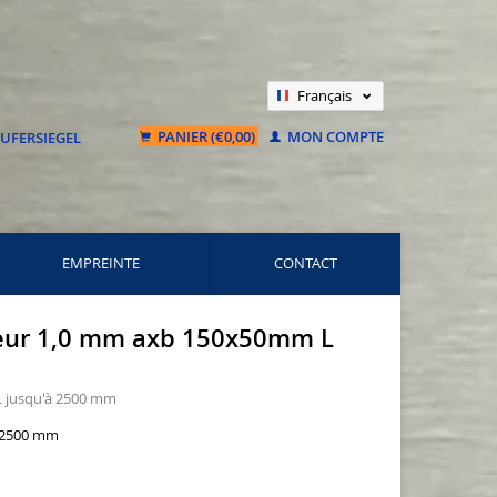
Français
Nederlands
PANIER (€0,00)
MON COMPTE
Deutsch
EMPREINTE
CONTACT
rieur 1,0 mm axb 150x50mm L
L jusqu'à 2500 mm
à 2500 mm