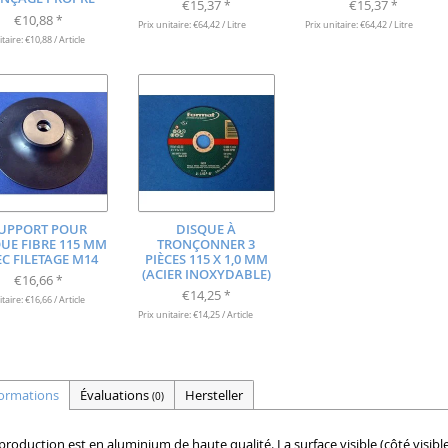
€15,37
€15,37
*
*
€10,88
*
Prix unitaire: €64,42 / Litre
Prix unitaire: €64,42 / Litre
taire: €10,88 / Article
UPPORT POUR
DISQUE À
UE FIBRE 115 MM
TRONÇONNER 3
EC FILETAGE M14
PIÈCES 115 X 1,0 MM
(ACIER INOXYDABLE)
€16,66
*
€14,25
*
taire: €16,66 / Article
Prix unitaire: €14,25 / Article
formations
Évaluations
Hersteller
(0)
production est en aluminium de haute qualité. La surface visible (côté visibl