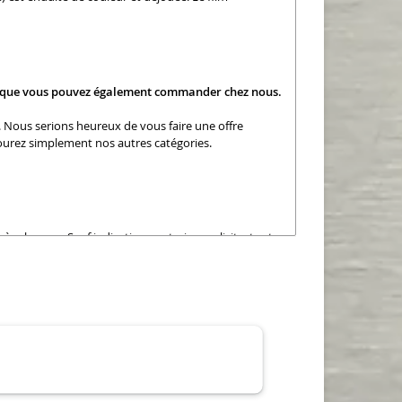
que vous pouvez également commander chez nous.
. Nous serions heureux de vous faire une offre
courez simplement nos autres catégories.
re bavure. Sauf indication contraire explicite, toutes
 largeur +/- 0,5 mm, longueur +/- 2 mm