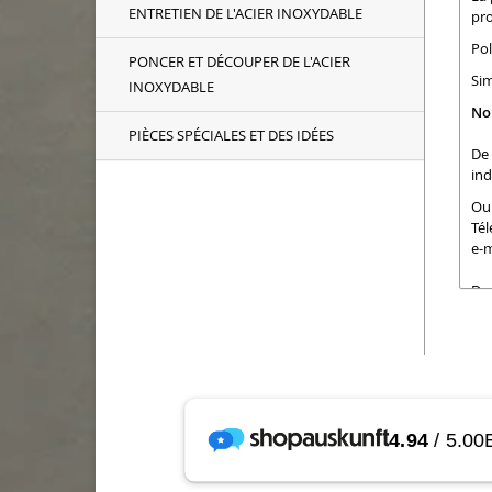
ENTRETIEN DE L'ACIER INOXYDABLE
pro
Pol
PONCER ET DÉCOUPER DE L'ACIER
Sim
INOXYDABLE
No
PIÈCES SPÉCIALES ET DES IDÉES
De 
ind
Ou 
Tél
e-m
Dan
les