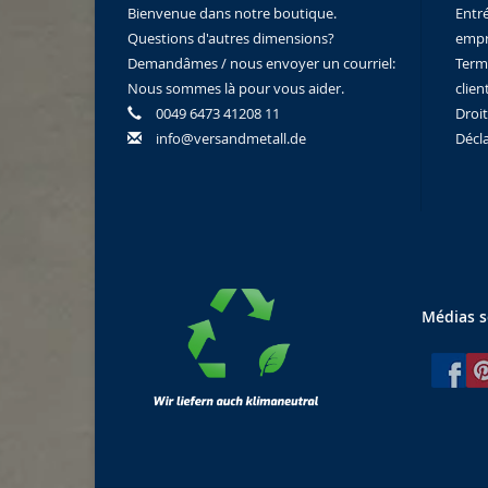
Bienvenue dans notre boutique.
Entr
Questions d'autres dimensions?
empr
Demandâmes / nous envoyer un courriel:
Term
Nous sommes là pour vous aider.
clien
0049 6473 41208 11
Droi
info@versandmetall.de
Décl
Médias s