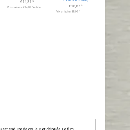
€14,81
*
€18,87
*
Prix unitaire: €14,81 / Article
Prix unitaire: €5,99 /
e) est enduite de couleur et déjouée. Le film