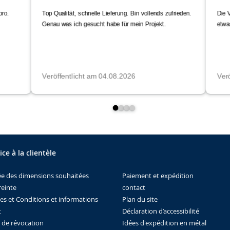
ice à la clientèle
Paiement et expédition
ée des dimensions souhaitées
contact
einte
Plan du site
es et Conditions et informations
Déclaration d’accessibilité
t
Idées d'expédition en métal
t de révocation