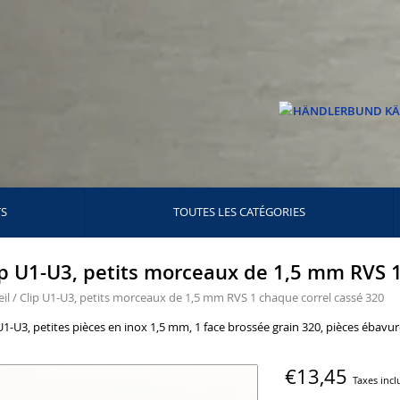
TS
TOUTES LES CATÉGORIES
ip U1-U3, petits morceaux de 1,5 mm RVS 1
il
/
Clip U1-U3, petits morceaux de 1,5 mm RVS 1 chaque correl cassé 320
U1-U3, petites pièces en inox 1,5 mm, 1 face brossée grain 320, pièces ébavur
€13,45
Taxes incl