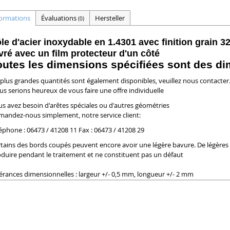
formations
Évaluations
Hersteller
(0)
le d'acier inoxydable en 1.4301 avec finition grain 3
vré avec un film protecteur d'un côté
outes les dimensions spécifiées sont des di
plus grandes quantités sont également disponibles, veuillez nous contacter
s serions heureux de vous faire une offre individuelle
s avez besoin d'arêtes spéciales ou d'autres géométries
andez-nous simplement, notre service client:
éphone : 06473 / 41208 11 Fax : 06473 / 41208 29
tains des bords coupés peuvent encore avoir une légère bavure. De légères 
duire pendant le traitement et ne constituent pas un défaut
érances dimensionnelles : largeur +/- 0,5 mm, longueur +/- 2 mm