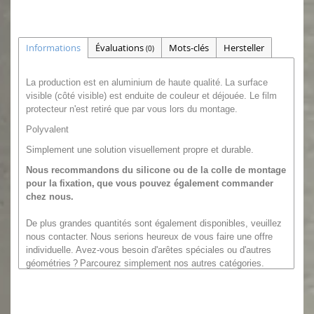
Informations
Évaluations
Mots-clés
Hersteller
(0)
La production est en aluminium de haute qualité.
La surface
visible (côté visible) est enduite de couleur et déjouée. Le film
protecteur n'est retiré que par vous lors du montage.
Polyvalent
Simplement une solution visuellement propre et durable.
Nous recommandons du
silicone ou
de la colle de montage
pour la fixation,
que vous pouvez également commander
chez nous.
De plus grandes quantités sont également disponibles, veuillez
nous contacter.
Nous serions heureux de vous faire une offre
individuelle. Avez-vous besoin d'arêtes spéciales ou d'autres
géométries
?
Parcourez simplement nos autres catégories.
Ou
vous
demandez simplement à notre
service client :
Téléphone : 06473 / 41208 11 Fax : 06473 / 41208 29
e-mail :
info@versandmetall.de