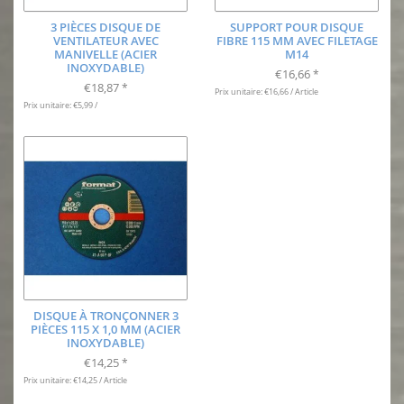
3 PIÈCES DISQUE DE
SUPPORT POUR DISQUE
VENTILATEUR AVEC
FIBRE 115 MM AVEC FILETAGE
MANIVELLE (ACIER
M14
INOXYDABLE)
€16,66
*
€18,87
*
Prix unitaire: €16,66 / Article
Prix unitaire: €5,99 /
DISQUE À TRONÇONNER 3
PIÈCES 115 X 1,0 MM (ACIER
INOXYDABLE)
€14,25
*
Prix unitaire: €14,25 / Article