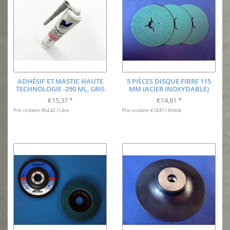
ADHÉSIF ET MASTIC HAUTE
5 PIÈCES DISQUE FIBRE 115
TECHNOLOGIE -290 ML, GRIS
MM (ACIER INOXYDABLE)
€15,37
€14,81
*
*
Prix unitaire: €64,42 / Litre
Prix unitaire: €14,81 / Article