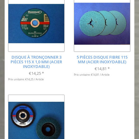
DISQUE À TRONÇONNER 3
5 PIÈCES DISQUE FIBRE 115
PIÈCES 115 X 1,0 MM (ACIER
MM (ACIER INOXYDABLE)
INOXYDABLE)
€14,81
*
€14,25
*
Prix unitaire: €14,81 / Article
Prix unitaire: €14,25 / Article