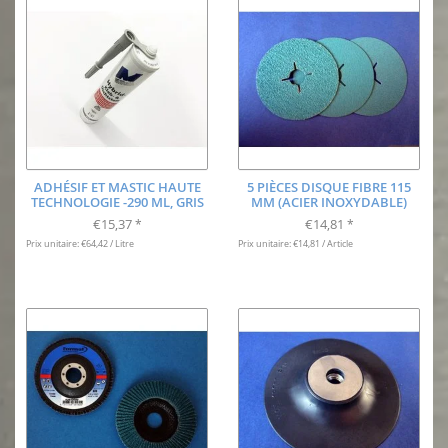
ADHÉSIF ET MASTIC HAUTE
5 PIÈCES DISQUE FIBRE 115
TECHNOLOGIE -290 ML, GRIS
MM (ACIER INOXYDABLE)
€15,37
€14,81
*
*
Prix unitaire: €64,42 / Litre
Prix unitaire: €14,81 / Article