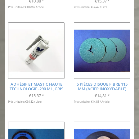
€10,88
€15,37
*
*
Prix unitaire: €10,88 / Article
Prix unitaire: €64,42 / Litre
ADHÉSIF ET MASTIC HAUTE
5 PIÈCES DISQUE FIBRE 115
TECHNOLOGIE -290 ML, GRIS
MM (ACIER INOXYDABLE)
€15,37
€14,81
*
*
Prix unitaire: €64,42 / Litre
Prix unitaire: €14,81 / Article