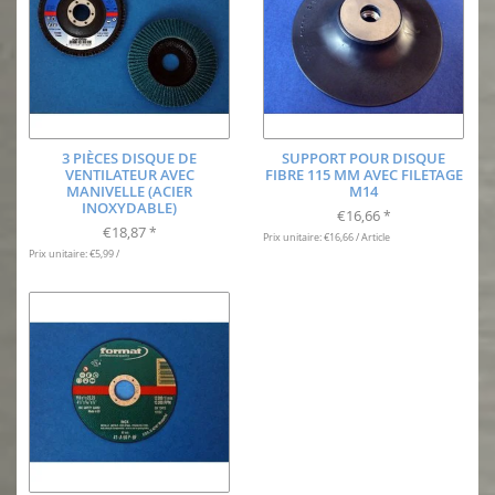
3 PIÈCES DISQUE DE
SUPPORT POUR DISQUE
VENTILATEUR AVEC
FIBRE 115 MM AVEC FILETAGE
MANIVELLE (ACIER
M14
INOXYDABLE)
€16,66
*
€18,87
*
Prix unitaire: €16,66 / Article
Prix unitaire: €5,99 /