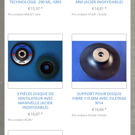
TECHNOLOGIE -290 ML, GRIS
MM (ACIER INOXYDABLE)
€15,37
€14,81
*
*
Prix unitaire: €64,42 / Litre
Prix unitaire: €14,81 / Article
3 PIÈCES DISQUE DE
SUPPORT POUR DISQUE
VENTILATEUR AVEC
FIBRE 115 MM AVEC FILETAGE
MANIVELLE (ACIER
M14
INOXYDABLE)
€16,66
*
€18,87
*
Prix unitaire: €16,66 / Article
Prix unitaire: €5,99 /