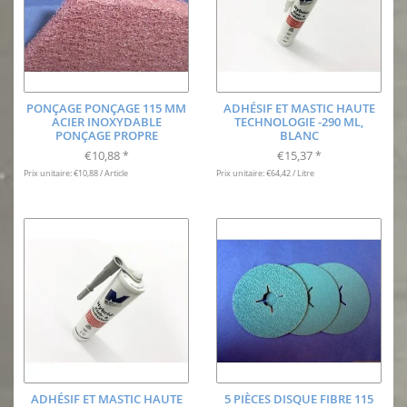
PONÇAGE PONÇAGE 115 MM
ADHÉSIF ET MASTIC HAUTE
ACIER INOXYDABLE
TECHNOLOGIE -290 ML,
PONÇAGE PROPRE
BLANC
€10,88
€15,37
*
*
Prix unitaire: €10,88 / Article
Prix unitaire: €64,42 / Litre
ADHÉSIF ET MASTIC HAUTE
5 PIÈCES DISQUE FIBRE 115