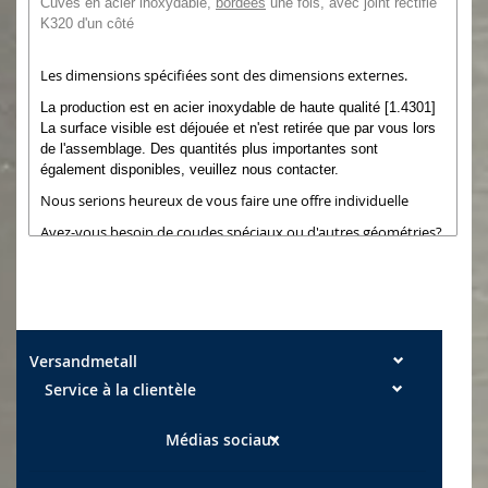
Cuves en acier inoxydable,
bordées
une fois, avec joint rectifié
K320 d'un côté
Les dimensions spécifiées sont des dimensions externes.
La production est en acier inoxydable de haute qualité [1.4301]
La surface visible est déjouée et n'est retirée que par vous lors
de l'assemblage.
Des quantités plus importantes sont
également disponibles, veuillez nous contacter.
Nous serions heureux de vous faire une offre individuelle
Avez-vous besoin de coudes spéciaux ou d'autres géométries?
Découvrez mes
autres articles
Ou demandez-nous simplement, notre service client:
Téléphone: 06473/41208 11 Fax: 06473/41208 29
courriel:
info@tga-exp.de
Versandmetall
Les bords coupés peuvent encore partiellement
Service à la clientèle
avoir une légère bavure. Tolérances dimensionnelles: largeur
+/- 2 mm, longueur +/- 2 mm
Médias sociaux