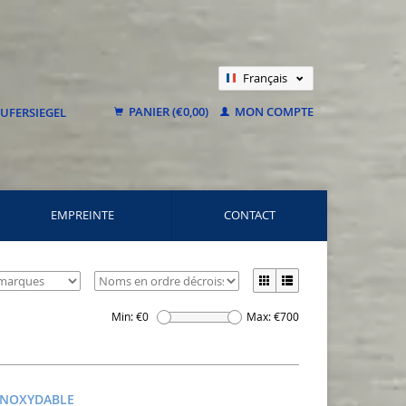
Français
Nederlands
PANIER (€0,00)
MON COMPTE
Deutsch
EMPREINTE
CONTACT
Min: €
0
Max: €
700
 INOXYDABLE