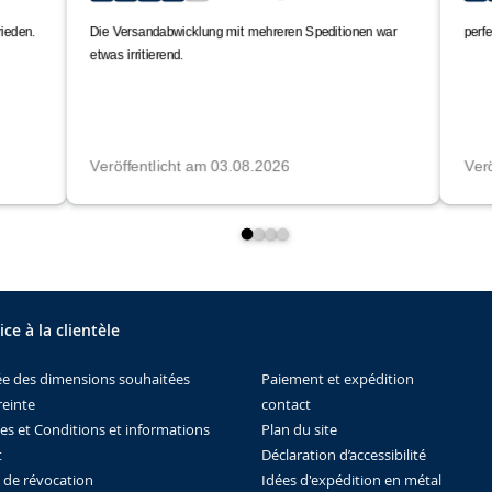
ice à la clientèle
Paiement et expédition
ée des dimensions souhaitées
contact
einte
Plan du site
es et Conditions et informations
Déclaration d’accessibilité
t
Idées d'expédition en métal
t de révocation