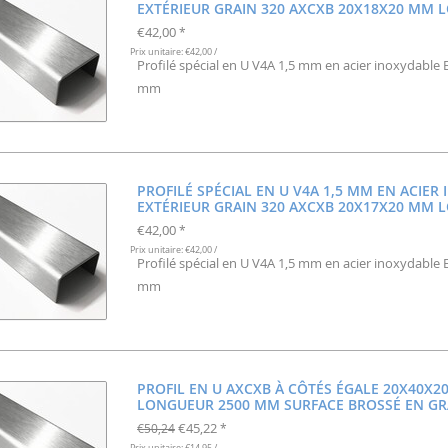
EXTÉRIEUR GRAIN 320 AXCXB 20X18X20 MM
€42,00
*
Prix unitaire: €42,00 /
Profilé spécial en U V4A 1,5 mm en acier inoxydabl
mm
PROFILÉ SPÉCIAL EN U V4A 1,5 MM EN ACIER
EXTÉRIEUR GRAIN 320 AXCXB 20X17X20 MM
€42,00
*
Prix unitaire: €42,00 /
Profilé spécial en U V4A 1,5 mm en acier inoxydabl
mm
PROFIL EN U AXCXB À CÔTÉS ÉGALE 20X40X2
LONGUEUR 2500 MM SURFACE BROSSÉ EN GR
€45,22
€50,24
*
Prix unitaire: €14,95 /