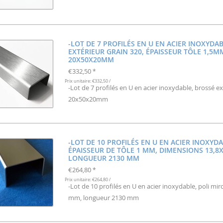
-LOT DE 7 PROFILÉS EN U EN ACIER INOXYDA
EXTÉRIEUR GRAIN 320, ÉPAISSEUR TÔLE 1,5
20X50X20MM
€332,50
*
Prix unitaire: €332,50 /
-Lot de 7 profilés en U en acier inoxydable, brossé e
20x50x20mm
-LOT DE 10 PROFILÉS EN U EN ACIER INOXYDA
ÉPAISSEUR DE TÔLE 1 MM, DIMENSIONS 13,8X
LONGUEUR 2130 MM
€264,80
*
Prix unitaire: €264,80 /
-Lot de 10 profilés en U en acier inoxydable, poli mi
mm, longueur 2130 mm