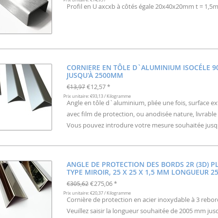
Profil en U axcxb à côtés égale 20x40x20mm t = 1,5
CORNIERE EN TÔLE D`ALUMINIUM ISOCÉLE 9
JUSQU'À 2500MM
€12,57
€13,97
*
Prix unitaire: €93,13 / Kilogramme
Angle en tôle d`aluminium, pliée une fois, surface ex
avec film de protection, ou anodisée nature, livrable e
Vous pouvez introdure votre mesure souhaitée jusqu
ANGLE DE PROTECTION DES BORDS 2R (3D) PLI
TYPE MIROIR, 25 X 25 X 1,5 MM LONGUEUR 
€275,06
€305,62
*
Prix unitaire: €20,37 / Kilogramme
Cornière de protection en acier inoxydable à 3 rebor
Veuillez saisir la longueur souhaitée de 2005 mm j