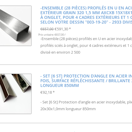
-ENSEMBLE (28 PIÈCES) PROFILÉS EN U EN A
EXTÉRIEUR GRAIN 320 1,5 MM AXCXB 15X18X
À ONGLET, POUR 4 CADRES EXTÉRIEURS ET 1 
SELON VOTRE DESSIN "003-19-20" - 2933 DIV
€591,30
€657,00
*
Prix unitaire: €657,00 /
-Ensemble (28 pièces) profilés en U en acier inoxy
profilés sciés à onglet, pour 4 cadres extérieurs et 1
divisé en environ 2 500
- SET [6 ST] PROTECTION D'ANGLE EN ACIER 
FOIS, SURFACE RÉFLÉCHISSANTE / BRILLANT
LONGUEUR 850MM
€92,18
*
- Set [6 St] Protection d'angle en acier inoxydable, pli
20x30x1,0mm longueur 850mm