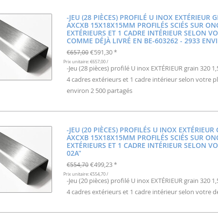
-JEU (28 PIÈCES) PROFILÉ U INOX EXTÉRIEUR 
AXCXB 15X18X15MM PROFILÉS SCIÉS SUR ON
EXTÉRIEURS ET 1 CADRE INTÉRIEUR SELON VO
COMME DÉJÀ LIVRÉ EN BE-603262 - 2933 ENV
€591,30
€657,00
*
Prix unitaire: €657,00 /
-Jeu (28 pièces) profilé U inox EXTÉRIEUR grain 320
4 cadres extérieurs et 1 cadre intérieur selon votre 
environ 2 500 partagés
-JEU (20 PIÈCES) PROFILÉS U INOX EXTÉRIEUR
AXCXB 15X18X15MM PROFILÉS SCIÉS SUR ON
EXTÉRIEURS ET 1 CADRE INTÉRIEUR SELON VO
02A"
€499,23
€554,70
*
Prix unitaire: €554,70 /
-Jeu (20 pièces) profilé U inox EXTÉRIEUR grain 320
4 cadres extérieurs et 1 cadre intérieur selon votre