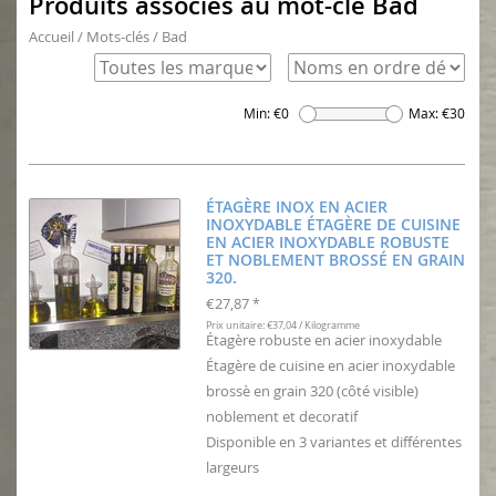
Produits associés au mot-clé Bad
Accueil
/
Mots-clés
/
Bad
Min: €
0
Max: €
30
ÉTAGÈRE INOX EN ACIER
INOXYDABLE ÉTAGÈRE DE CUISINE
EN ACIER INOXYDABLE ROBUSTE
ET NOBLEMENT BROSSÉ EN GRAIN
320.
€27,87
*
Prix unitaire: €37,04 / Kilogramme
Étagère robuste en acier inoxydable
Étagère de cuisine en acier inoxydable
brossè en grain 320 (côté visible)
noblement et decoratif
Disponible en 3 variantes et différentes
largeurs