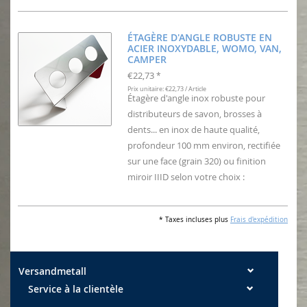
ÉTAGÈRE D'ANGLE ROBUSTE EN
ACIER INOXYDABLE, WOMO, VAN,
CAMPER
€22,73
*
Prix unitaire: €22,73 / Article
Étagère d'angle inox robuste pour
distributeurs de savon, brosses à
dents... en inox de haute qualité,
profondeur 100 mm environ, rectifiée
sur une face (grain 320) ou finition
miroir IIID selon votre choix :
* Taxes incluses plus
Frais d'expédition
Versandmetall
Service à la clientèle