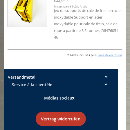
€44,95
*
Prix unitaire: €44,95 / Article
Jeu de supports de cale de frein en acier
inoxydable Support en acier
inoxydable pour cale de frein, cale de
roue à partir de 3,5 tonnes, DIN76051-
46
* Taxes incluses plus
Frais d'expédition
Versandmetall
Service à la clientèle
Médias sociaux
Vertrag widerrufen