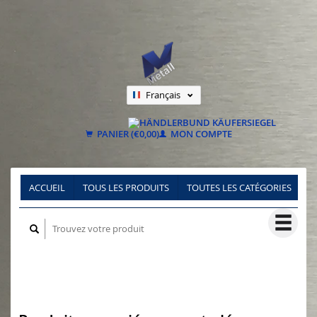
Français
Nederlands
Deutsch
PANIER (€0,00)
MON COMPTE
ACCUEIL
TOUS LES PRODUITS
TOUTES LES CATÉGORIES
E