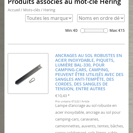
Produits associés au mot-clé Hering
Accueil
/
Mots-clés
/
Hering
Min: €
0
Max: €
15
ANCRAGES AU SOL ROBUSTES EN
ACIER INOXYDABLE, PIQUETS,
LUMIÈRE BAL-330, POUR
CAMPING-CARS, CAMPING,
PEUVENT ÊTRE UTILISÉS AVEC DES
SANGLES ANTI-TEMPÊTE, DES
CORDES, DES SANGLES DE
TENSION, ENTRE AUTRES
€10,43
*
Prix unitaire: €15,62 / Article
Lampe d'ancrage au sol robuste en
acier inoxydable, ancrage au sol pour
camping-cars, caravanes,
camionnettes, auvents, tentes, bâches,
serrer solidement, sols légers, sable,