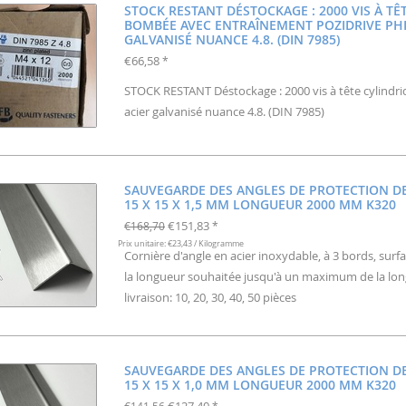
STOCK RESTANT DÉSTOCKAGE : 2000 VIS À TÊ
BOMBÉE AVEC ENTRAÎNEMENT POZIDRIVE PHI
GALVANISÉ NUANCE 4.8. (DIN 7985)
€66,58
*
STOCK RESTANT Déstockage : 2000 vis à tête cylindr
acier galvanisé nuance 4.8. (DIN 7985)
SAUVEGARDE DES ANGLES DE PROTECTION DES
15 X 15 X 1,5 MM LONGUEUR 2000 MM K320
€151,83
€168,70
*
Prix unitaire: €23,43 / Kilogramme
Cornière d'angle en acier inoxydable, à 3 bords, surf
la longueur souhaitée jusqu'à un maximum de la lon
livraison: 10, 20, 30, 40, 50 pièces
SAUVEGARDE DES ANGLES DE PROTECTION DES
15 X 15 X 1,0 MM LONGUEUR 2000 MM K320