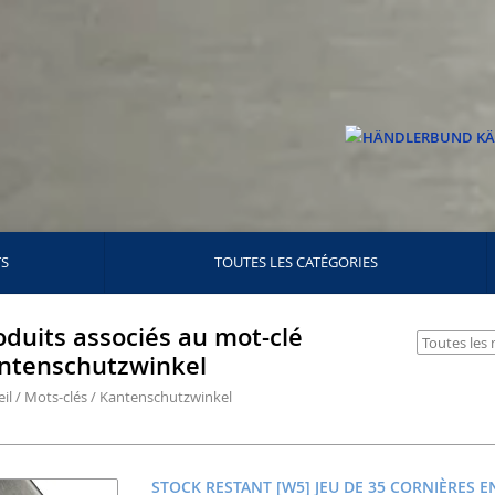
TS
TOUTES LES CATÉGORIES
oduits associés au mot-clé
ntenschutzwinkel
il
/
Mots-clés
/
Kantenschutzwinkel
STOCK RESTANT [W5] JEU DE 35 CORNIÈRES E