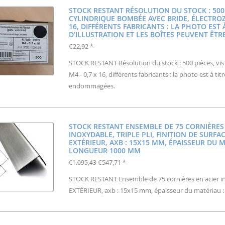
STOCK RESTANT RÉSOLUTION DU STOCK : 500 P
CYLINDRIQUE BOMBÉE AVEC BRIDE, ÉLECTROZI
16, DIFFÉRENTS FABRICANTS : LA PHOTO EST 
D'ILLUSTRATION ET LES BOÎTES PEUVENT Ê
€22,92
*
STOCK RESTANT Résolution du stock : 500 pièces, vis
M4 - 0,7 x 16, différents fabricants : la photo est à tit
endommagées.
STOCK RESTANT ENSEMBLE DE 75 CORNIÈRES
INOXYDABLE, TRIPLE PLI, FINITION DE SURFAC
EXTÉRIEUR, AXB : 15X15 MM, ÉPAISSEUR DU M
LONGUEUR 1000 MM
€547,71
€1.095,43
*
STOCK RESTANT Ensemble de 75 cornières en acier inoxy
EXTÉRIEUR, axb : 15x15 mm, épaisseur du matériau 