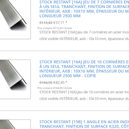
STOCK RESTANT [16A] JEU DE 7 CORNIÈRES E
À UN SEUL TRANCHANT, FINITION DE SURFACE
INTÉRIEUR, AXB : 10X10 MM, ÉPAISSEUR DU M
LONGUEUR 2500 MM
€57,71
€115,43
*
Prix unitaire: €115,43 / Article
STOCK RESTANT [16A] Jeu de 7 cornières en acier inox
côté visible INTÉRIEUR, axb : 10x10 mm, épaisseur
STOCK RESTANT [16A] JEU DE 10 CORNIÈRES 
À UN SEUL TRANCHANT, FINITION DE SURFACE
INTÉRIEUR, AXB : 10X10 MM, ÉPAISSEUR DU M
LONGUEUR 2500 MM - COPIE
€82,45
€164,90
*
Prix unitaire: €164,90 / Article
STOCK RESTANT [16A] Jeu de 10 cornières en acier ino
côté visible INTÉRIEUR, axb : 10x10 mm, épaisseur
STOCK RESTANT [15B] 1 ANGLE EN ACIER INO
TRANCHANT, FINITION DE SURFACE K320, CÔTÉ