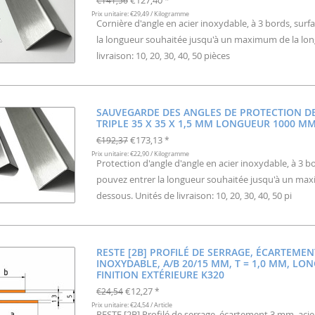
€127,40
€141,56
*
Prix unitaire: €29,49 / Kilogramme
Cornière d'angle en acier inoxydable, à 3 bords, surf
la longueur souhaitée jusqu'à un maximum de la lon
livraison: 10, 20, 30, 40, 50 pièces
SAUVEGARDE DES ANGLES DE PROTECTION DE
TRIPLE 35 X 35 X 1,5 MM LONGUEUR 1000 M
€173,13
€192,37
*
Prix unitaire: €22,90 / Kilogramme
Protection d'angle d'angle en acier inoxydable, à 3 bo
pouvez entrer la longueur souhaitée jusqu'à un ma
dessous. Unités de livraison: 10, 20, 30, 40, 50 pi
RESTE [2B] PROFILÉ DE SERRAGE, ÉCARTEMEN
INOXYDABLE, A/B 20/15 MM, T = 1,0 MM, LO
FINITION EXTÉRIEURE K320
€12,27
€24,54
*
Prix unitaire: €24,54 / Article
RESTE [2B] Profilé de serrage, écartement 3 mm, aci