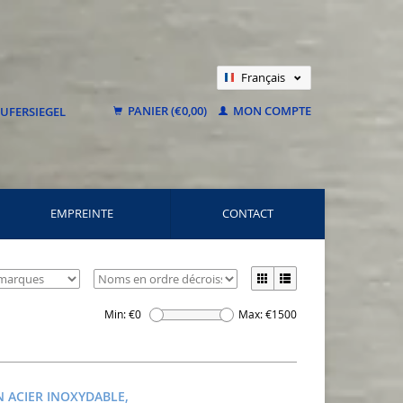
Français
Nederlands
PANIER (€0,00)
MON COMPTE
Deutsch
EMPREINTE
CONTACT
Min: €
0
Max: €
1500
N ACIER INOXYDABLE,