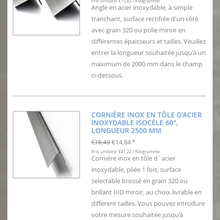
Prix unitaire: €15,82 / Kilogramme
Angle en acier inoxydable, à simple
tranchant, surface rectifiée d'un côté
avec grain 320 ou polie miroir en
différentes épaisseurs et tailles. Veuillez
entrer la longueur souhaitée jusqu'à un
maximum de 2000 mm dans le champ
ci-dessous.
CORNIÉRE INOX EN TÔLE D'ACIER
INOXYDABLE ISOCÉLE 60°,
LONGUEUR 2500 MM
€14,84
€16,49
*
Prix unitaire: €41,22 / Kilogramme
Corniére inox en tôle d`acier
inoxydable, pliée 1 fois, surface
selectable brossé en grain 320 ou
brillant IIID miroir, au choix livrable en
different tailles. Vous pouvez introdure
votre mesure souhaitée jusqu'à