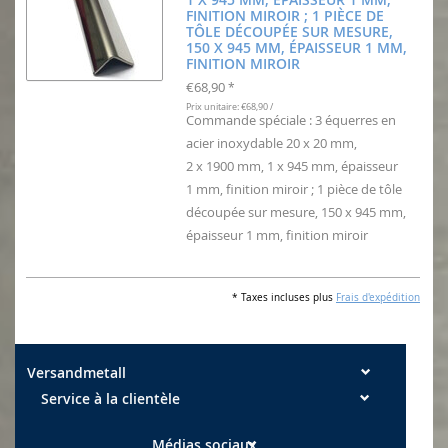
FINITION MIROIR ; 1 PIÈCE DE
TÔLE DÉCOUPÉE SUR MESURE,
150 X 945 MM, ÉPAISSEUR 1 MM,
FINITION MIROIR
€68,90
*
Prix unitaire: €68,90 /
Commande spéciale : 3 équerres en
acier inoxydable 20 x 20 mm,
2 x 1900 mm, 1 x 945 mm, épaisseur
1 mm, finition miroir ; 1 pièce de tôle
découpée sur mesure, 150 x 945 mm,
épaisseur 1 mm, finition miroir
* Taxes incluses plus
Frais d'expédition
Versandmetall
Service à la clientèle
Médias sociaux