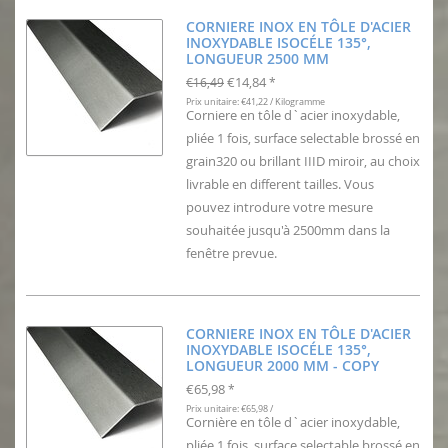
CORNIERE INOX EN TÔLE D'ACIER
INOXYDABLE ISOCÉLE 135°,
LONGUEUR 2500 MM
€14,84
€16,49
*
Prix unitaire: €41,22 / Kilogramme
Corniere en tôle d`acier inoxydable,
pliée 1 fois, surface selectable brossé en
grain320 ou brillant IIID miroir, au choix
livrable en different tailles. Vous
pouvez introdure votre mesure
souhaitée jusqu'à 2500mm dans la
fenêtre prevue.
CORNIERE INOX EN TÔLE D'ACIER
INOXYDABLE ISOCÉLE 135°,
LONGUEUR 2000 MM - COPY
€65,98
*
Prix unitaire: €65,98 /
Cornière en tôle d`acier inoxydable,
pliée 1 fois, surface selectable brossé en