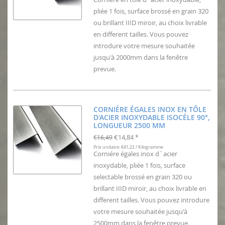
pliée 1 fois, surface brossé en grain 320
ou brillant IIID miroir, au choix livrable
en different tailles. Vous pouvez
introdure votre mesure souhaitée
jusqu'à 2000mm dans la fenêtre
prevue.
CORNIÉRE ÉGALES INOX EN TÔLE
D'ACIER INOXYDABLE ISOCÉLE 90°,
LONGUEUR 2500 MM
€14,84
€16,49
*
Prix unitaire: €41,22 / Kilogramme
Corniére égales inox d`acier
inoxydable, pliée 1 fois, surface
selectable brossé en grain 320 ou
brillant IIID miroir, au choix livrable en
different tailles. Vous pouvez introdure
votre mesure souhaitée jusqu'à
2500mm dans la fenêtre prevue.