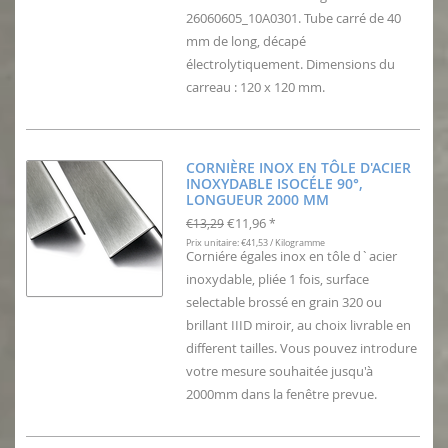
26060605_10A0301. Tube carré de 40
mm de long, décapé
électrolytiquement. Dimensions du
carreau : 120 x 120 mm.
CORNIÈRE INOX EN TÔLE D'ACIER
INOXYDABLE ISOCÉLE 90°,
LONGUEUR 2000 MM
€11,96
€13,29
*
Prix unitaire: €41,53 / Kilogramme
Corniére égales inox en tôle d`acier
inoxydable, pliée 1 fois, surface
selectable brossé en grain 320 ou
brillant IIID miroir, au choix livrable en
different tailles. Vous pouvez introdure
votre mesure souhaitée jusqu'à
2000mm dans la fenêtre prevue.