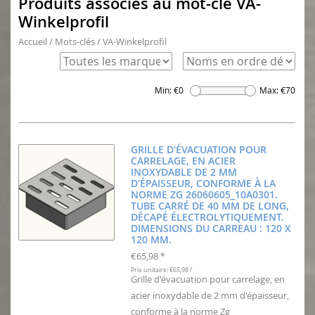
Produits associés au mot-clé VA-
Winkelprofil
Accueil
/
Mots-clés
/
VA-Winkelprofil
Min: €
0
Max: €
70
GRILLE D'ÉVACUATION POUR
CARRELAGE, EN ACIER
INOXYDABLE DE 2 MM
D'ÉPAISSEUR, CONFORME À LA
NORME ZG 26060605_10A0301.
TUBE CARRÉ DE 40 MM DE LONG,
DÉCAPÉ ÉLECTROLYTIQUEMENT.
DIMENSIONS DU CARREAU : 120 X
120 MM.
€65,98
*
Prix unitaire: €65,98 /
Grille d'évacuation pour carrelage, en
acier inoxydable de 2 mm d'épaisseur,
conforme à la norme Zg