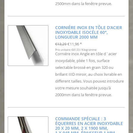
2500mm dans la fenêtre prevue.
CORNIÉRE INOX EN TÔLE D'ACIER
INOXYDABLE ISOCÉLE 60°,
LONGUEUR 2000 MM
€11,96
€13,29
*
Prix unitaire: €41,53 / Kilogramme
Corniére inox Angle en tôle d`acier
inoxydable, pliée 1 fois, surface
selectable brossé en grain 320 ou
brillant IIID miroir, au choix livrable en
different tailles. Vous pouvez introdure
votre mesure souhaitée jusqu'à
2000mm dans la fenêtre prevue.
COMMANDE SPÉCIALE : 3
ÉQUERRES EN ACIER INOXYDABLE
20 X 20 MM, 2 X 1900 MM,
1 X 945 MM, ÉPAISSEUR 1 MM,