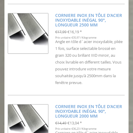
CORNIERE INOX EN TÔLE D'ACIER
INOXYDABLE INÉGAL 90°,
LONGUEUR 2500 MM
€16,19
€17,99
*
Prix unitaire: €35,97 / Kilogramme
Angle en tôle d`acier inoxydable, pliée
1 fois, surface selectable brossé en
grain 320 ou brillant IIID miroir, au
choix livrable en different tailles. Vous
pouvez introdure votre mesure
souhaitée jusqu'à 2500mm dans la
fenêtre prevue.
CORNIERE INOX EN TÔLE D'ACIER
INOXYDABLE INÉGAL 90°,
LONGUEUR 2000 MM
€13,04
€14,49
*
Prix unitaire: €36,23 / Kilogramme
Corniere en tôle d`acier inoxydable,