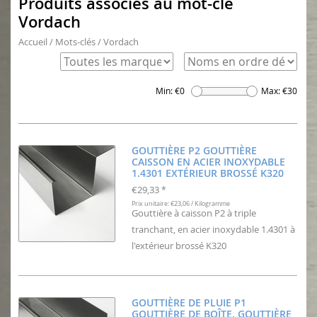
Produits associés au mot-clé
Vordach
Accueil
/
Mots-clés
/
Vordach
Min: €
0
Max: €
30
GOUTTIÈRE P2 GOUTTIÈRE
CAISSON EN ACIER INOXYDABLE
1.4301 EXTÉRIEUR BROSSÉ K320
€29,33
*
Prix unitaire: €23,06 / Kilogramme
Gouttière à caisson P2 à triple
tranchant, en acier inoxydable 1.4301 à
l'extérieur brossé K320
GOUTTIÈRE DE PLUIE P1
GOUTTIÈRE DE BOÎTE, GOUTTIÈRE