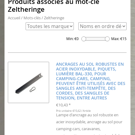
Produits associés au mot-clé
Zeltheringe
Accueil
/
Mots-clés
/
Zeltheringe
Min: €
0
Max: €
15
ANCRAGES AU SOL ROBUSTES EN
ACIER INOXYDABLE, PIQUETS,
LUMIÈRE BAL-330, POUR
CAMPING-CARS, CAMPING,
PEUVENT ÊTRE UTILISÉS AVEC DES
SANGLES ANTI-TEMPÊTE, DES
CORDES, DES SANGLES DE
TENSION, ENTRE AUTRES
€10,43
*
Prix unitaire: €15,62 / Article
Lampe d'ancrage au sol robuste en
acier inoxydable, ancrage au sol pour
camping-cars, caravanes,