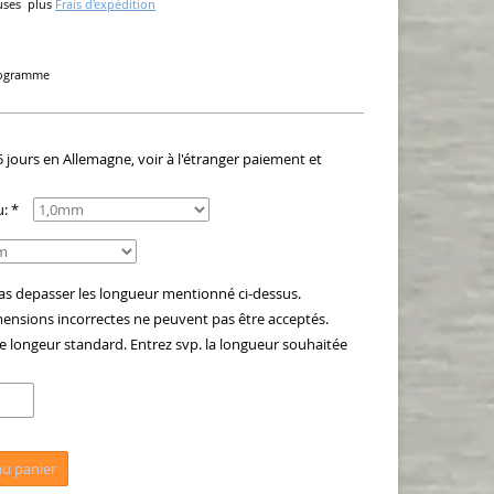
uses
plus
Frais d'expédition
ilogramme
5 jours en Allemagne, voir à l'étranger paiement et
: *
as depasser les longueur mentionné ci-dessus.
sions incorrectes ne peuvent pas être acceptés.
 longeur standard. Entrez svp. la longueur souhaitée
au panier