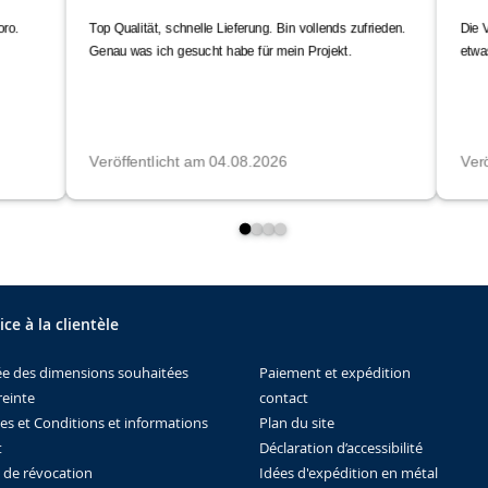
ice à la clientèle
Paiement et expédition
ée des dimensions souhaitées
contact
einte
Plan du site
es et Conditions et informations
Déclaration d’accessibilité
t
Idées d'expédition en métal
t de révocation