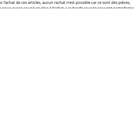
c l'achat de ces articles, aucun rachat n'est possible car ce sont des pièces,
 nous avons coupé en plus à l'achat. Les bords coupés peuvent partiellem
ir une légère bavure. Légères rayures sur les feuilles non déjouées
traitement se produit et n'est pas un défaut
érances dimensionnelles: Largeur +/- 0,5 mm Longueurs +/- 2 mm