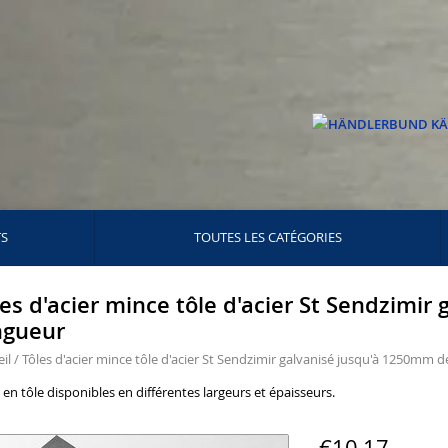
TS
TOUTES LES CATÉGORIES
les d'acier mince tôle d'acier St Sendzimi
ngueur
il
/
Tôles d'acier mince tôle d'acier St Sendzimir galvanisé jusqu'à 1250mm 
 en tôle disponibles en différentes largeurs et épaisseurs.
€10,17