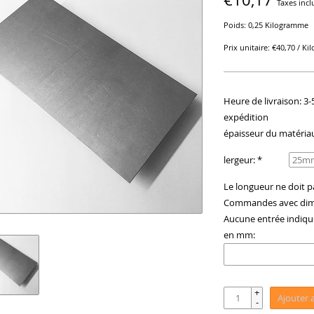
Taxes incl
Poids: 0,25 Kilogramme
Prix unitaire: €40,70 / K
Heure de livraison: 3-
expédition
épaisseur du matériau
lergeur: *
Le longueur ne doit p
Commandes avec dimen
Aucune entrée indique
en mm:
+
Ajouter 
-