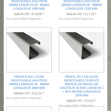
INOXYDABLE HAUTEUR
INOXYDABLE HAUTEUR
20MM LARGEUR 30 - 80MM
20MM LARGEUR 30 - 80MM
LONGUEUR 1000 MM
LONGUEUR 1250 MM
€18,68
€21,33
€20,75
SRP /
*
€23,70
SRP /
*
Prix unitaire: €28,80 / Kilogramme
Prix unitaire: €26,32 / Kilogramme
PROFILÈ EN C ACIER
PROFIL EN C EN ACIER
INOXYDABLE HAUTEUR
INOXYDABLE SURFACE
20MM LARGEUR 30 - 80MM
BROSSÉ EN GRAIN 320
LONGUEUR 2000 MM
HAUTEUR 20 MM LARGEUR C
= 30 À 80 MM LONGUEUR
€32,24
€35,82
SRP /
*
2500 MM
Prix unitaire: €24,87 / Kilogramme
€39,05
€43,39
SRP /
*
Prix unitaire: €24,11 / Kilogramme