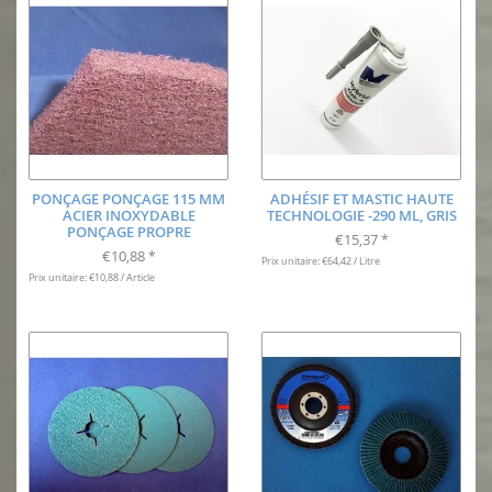
PONÇAGE PONÇAGE 115 MM
ADHÉSIF ET MASTIC HAUTE
ACIER INOXYDABLE
TECHNOLOGIE -290 ML, GRIS
PONÇAGE PROPRE
€15,37
*
€10,88
*
Prix unitaire: €64,42 / Litre
Prix unitaire: €10,88 / Article