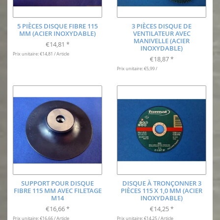
5 PIÈCES DISQUE FIBRE 115
3 PIÈCES DISQUE DE
MM (ACIER INOXYDABLE)
VENTILATEUR AVEC
MANIVELLE (ACIER
€14,81
*
INOXYDABLE)
Prix unitaire: €14,81 / Article
€18,87
*
Prix unitaire: €5,99 /
SUPPORT POUR DISQUE
DISQUE À TRONÇONNER 3
FIBRE 115 MM AVEC FILETAGE
PIÈCES 115 X 1,0 MM (ACIER
M14
INOXYDABLE)
€16,66
€14,25
*
*
Prix unitaire: €16,66 / Article
Prix unitaire: €14,25 / Article