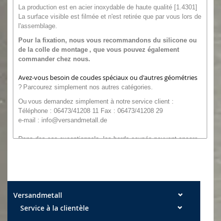
La production est en acier inoxydable de haute qualité [1.4301]
La surface visible est filmée et n'est retirée que par vous lors de
l'assemblage.
Pour la fixation, nous vous recommandons du
silicone ou
de la
colle de montage
, que vous pouvez également
commander chez nous.
Avez-vous besoin de coudes spéciaux ou d'autres géométries
?
Parcourez simplement nos autres catégories.
Ou
vous
demandez simplement à notre
service client :
Téléphone : 06473/41208 11 Fax : 06473/41208 29
e-mail :
info@versandmetall.de
Dans des cas exceptionnels, les bords coupés peuvent encore
présenter une légère bavure. Sauf indication contraire explicite,
toutes les dimensions sont des dimensions extérieures !
Tolérances dimensionnelles : largeur +/- 0,5 mm, longueur +/- 2
mm
Versandmetall
Service à la clientèle