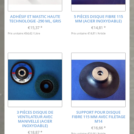
ADHÉSIF ET MASTIC HAUTE
5 PIÈCES DISQUE FIBRE 115
TECHNOLOGIE -290 ML, GRIS
MM (ACIER INOXYDABLE)
€15,37
€14,81
*
*
Prix unitaire: €64,42 / Litre
Prix unitaire: €14,81 / Article
3 PIÈCES DISQUE DE
SUPPORT POUR DISQUE
VENTILATEUR AVEC
FIBRE 115 MM AVEC FILETAGE
MANIVELLE (ACIER
M14
INOXYDABLE)
€16,66
*
€18,87
*
Prix unitaire: €16,66 / Article