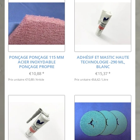
PONÇAGE PONÇAGE 115 MM
ADHÉSIF ET MASTIC HAUTE
ACIER INOXYDABLE
TECHNOLOGIE -290 ML,
PONÇAGE PROPRE
BLANC
€10,88
€15,37
*
*
Prix unitaire: €10,88 / Article
Prix unitaire: €64,42 / Litre