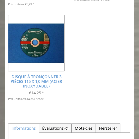
Prix unitaire: €5,99 /
DISQUE À TRONÇONNER 3
PIÈCES 115 X 1,0 MM (ACIER
INOXYDABLE)
€14,25
*
Prix unitaire: €14,25 / Article
Informations
Évaluations
Mots-clés
Hersteller
(0)