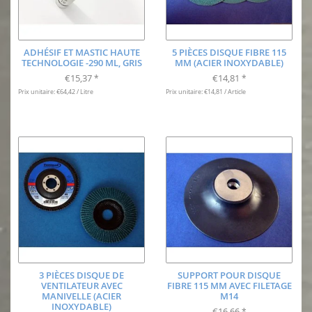
ADHÉSIF ET MASTIC HAUTE
5 PIÈCES DISQUE FIBRE 115
TECHNOLOGIE -290 ML, GRIS
MM (ACIER INOXYDABLE)
€15,37
€14,81
*
*
Prix unitaire: €64,42 / Litre
Prix unitaire: €14,81 / Article
3 PIÈCES DISQUE DE
SUPPORT POUR DISQUE
VENTILATEUR AVEC
FIBRE 115 MM AVEC FILETAGE
MANIVELLE (ACIER
M14
INOXYDABLE)
€16,66
*