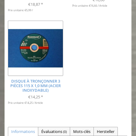
€18,87
*
Prix unitaire: €16,66 / Article
Prix unitaire: €5,99 /
DISQUE À TRONÇONNER 3
PIÈCES 115 X 1,0 MM (ACIER
INOXYDABLE)
€14,25
*
Prix unitaire: €14,25 / Article
Informations
Évaluations
Mots-clés
Hersteller
(0)