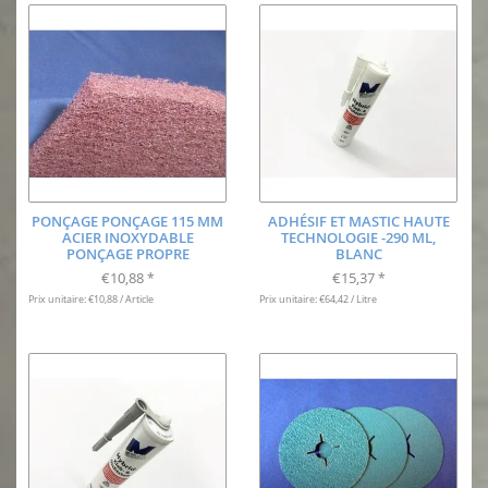
PONÇAGE PONÇAGE 115 MM
ADHÉSIF ET MASTIC HAUTE
ACIER INOXYDABLE
TECHNOLOGIE -290 ML,
PONÇAGE PROPRE
BLANC
€10,88
€15,37
*
*
Prix unitaire: €10,88 / Article
Prix unitaire: €64,42 / Litre