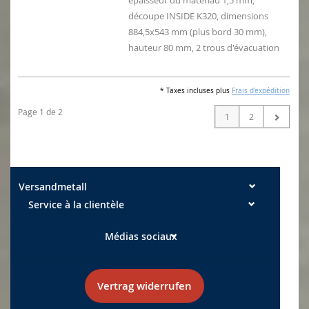
épaisseur du matériau 1,5 mm,
découpe INSIDE K320, dimensions
884,5x543 mm (plus bord 30 mm),
hauteur 80 mm, 2 trous d'évacuation
* Taxes incluses plus
Frais d'expédition
Page 1 de 2
1
2
Versandmetall
Service à la clientèle
Médias sociaux
Vertrag widerrufen