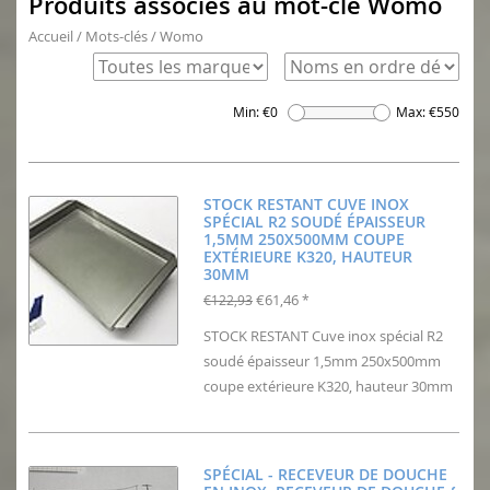
Produits associés au mot-clé Womo
Accueil
/
Mots-clés
/
Womo
Min: €
0
Max: €
550
STOCK RESTANT CUVE INOX
SPÉCIAL R2 SOUDÉ ÉPAISSEUR
1,5MM 250X500MM COUPE
EXTÉRIEURE K320, HAUTEUR
30MM
€61,46
€122,93
*
STOCK RESTANT Cuve inox spécial R2
soudé épaisseur 1,5mm 250x500mm
coupe extérieure K320, hauteur 30mm
SPÉCIAL - RECEVEUR DE DOUCHE