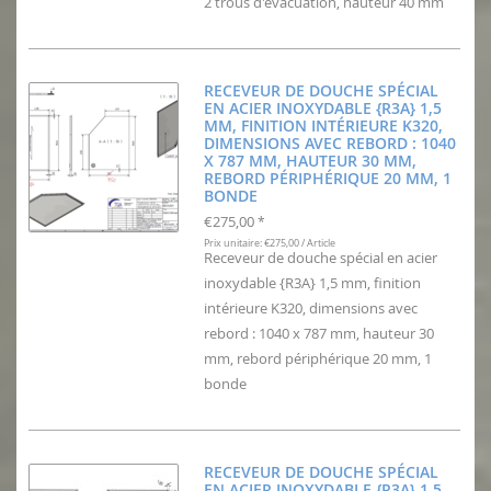
2 trous d'évacuation, hauteur 40 mm
RECEVEUR DE DOUCHE SPÉCIAL
EN ACIER INOXYDABLE {R3A} 1,5
MM, FINITION INTÉRIEURE K320,
DIMENSIONS AVEC REBORD : 1040
X 787 MM, HAUTEUR 30 MM,
REBORD PÉRIPHÉRIQUE 20 MM, 1
BONDE
€275,00
*
Prix unitaire: €275,00 / Article
Receveur de douche spécial en acier
inoxydable {R3A} 1,5 mm, finition
intérieure K320, dimensions avec
rebord : 1040 x 787 mm, hauteur 30
mm, rebord périphérique 20 mm, 1
bonde
RECEVEUR DE DOUCHE SPÉCIAL
EN ACIER INOXYDABLE {R3A} 1,5