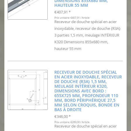
DIMENSIONS 855X680 MM,
HAUTEUR 55 MM
€407,91
*
Prix unitaire: €407,91 / Article
Receveur de douche spécial en acier
inoxydable, receveur de douche {R3A}
3 parties 1,5 mm, meulage INTÉRIEUR
K320 Dimensions 855x680 mm,
hauteur 55 mm
RECEVEUR DE DOUCHE SPÉCIAL
EN ACIER INOXYDABLE, RECEVEUR
DE DOUCHE {R3A} 1,5 MM,
MEULAGE INTÉRIEUR K320,
DIMENSIONS AVEC BORD :
655X725 MM, PROFONDEUR 110
MM, BORD PÉRIPHÉRIQUE 27,5
MM SELON CROQUIS, BONDE EN
BAS À DROITE
€346,00
*
Prix unitaire: €289,00 / Article
Receveur de douche spécial en acier