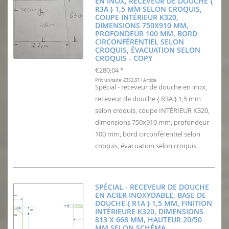
EN INOX, RECEVEUR DE DOUCHE {
R3A } 1,5 MM SELON CROQUIS,
COUPE INTÉRIEUR K320,
DIMENSIONS 750X910 MM,
PROFONDEUR 100 MM, BORD
CIRCONFÉRENTIEL SELON
CROQUIS, ÉVACUATION SELON
CROQUIS - COPY
€280,04
*
Prix unitaire: €352,87 / Article
Spécial - receveur de douche en inox,
receveur de douche { R3A } 1,5 mm
selon croquis, coupe INTÉRIEUR K320,
dimensions 750x910 mm, profondeur
100 mm, bord circonférentiel selon
croquis, évacuation selon croquis
SPÉCIAL - RECEVEUR DE DOUCHE
EN ACIER INOXYDABLE, BASE DE
DOUCHE { R1A } 1,5 MM, FINITION
INTÉRIEURE K320, DIMENSIONS
813 X 668 MM, HAUTEUR 20/50
MM SELON SCHÉMA