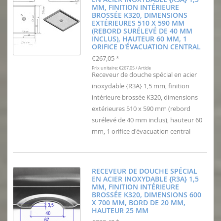
MM, FINITION INTÉRIEURE
BROSSÉE K320, DIMENSIONS
EXTÉRIEURES 510 X 590 MM
(REBORD SURÉLEVÉ DE 40 MM
INCLUS), HAUTEUR 60 MM, 1
ORIFICE D'ÉVACUATION CENTRAL
€267,05
*
Prix unitaire: €267,05 / Article
Receveur de douche spécial en acier
inoxydable {R3A} 1,5 mm, finition
intérieure brossée K320, dimensions
extérieures 510 x 590 mm (rebord
surélevé de 40 mm inclus), hauteur 60
mm, 1 orifice d'évacuation central
RECEVEUR DE DOUCHE SPÉCIAL
EN ACIER INOXYDABLE {R3A} 1,5
MM, FINITION INTÉRIEURE
BROSSÉE K320, DIMENSIONS 600
X 700 MM, BORD DE 20 MM,
HAUTEUR 25 MM