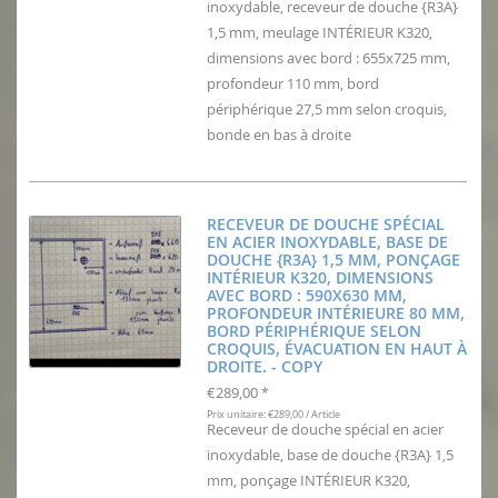
inoxydable, receveur de douche {R3A}
1,5 mm, meulage INTÉRIEUR K320,
dimensions avec bord : 655x725 mm,
profondeur 110 mm, bord
périphérique 27,5 mm selon croquis,
bonde en bas à droite
RECEVEUR DE DOUCHE SPÉCIAL
EN ACIER INOXYDABLE, BASE DE
DOUCHE {R3A} 1,5 MM, PONÇAGE
INTÉRIEUR K320, DIMENSIONS
AVEC BORD : 590X630 MM,
PROFONDEUR INTÉRIEURE 80 MM,
BORD PÉRIPHÉRIQUE SELON
CROQUIS, ÉVACUATION EN HAUT À
DROITE. - COPY
€289,00
*
Prix unitaire: €289,00 / Article
Receveur de douche spécial en acier
inoxydable, base de douche {R3A} 1,5
mm, ponçage INTÉRIEUR K320,