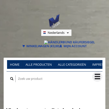
Nederlands
Deutsch
Français
WINKELWAGEN (€0,00)
MIJN ACCOUNT
HOME
ALLE PRODUCTEN
ALLE CATEGORIEËN
IMPRESSU