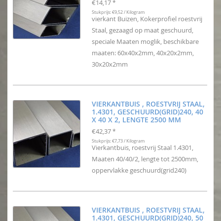
€14,17
*
Stukprijs: €9,52 / Kilogram
vierkant Buizen, Kokerprofiel roestvrij
Staal, gezaagd op maat geschuurd,
speciale Maaten moglik, beschikbare
maaten: 60x40x2mm, 40x20x2mm,
30x20x2mm
VIERKANTBUIS , ROESTVRIJ STAAL,
1.4301, GESCHUURD(GRID)240, 40
X 40 X 2, LENGTE 2500 MM
€42,37
*
Stukprijs: €7,73 / Kilogram
Vierkantbuis, roestvrij Staal 1.4301,
Maaten 40/40/2, lengte tot 2500mm,
oppervlakke geschuurd(grid240)
VIERKANTBUIS , ROESTVRIJ STAAL,
1.4301, GESCHUURD(GRID)240, 50