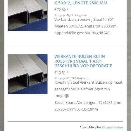
X 50 X 2, LENGTE 2500 MM
€72,82
*
Stukprijs: €9,43 / Kilogram
Vierkantbuis, roestvrij Staal 1.4301,
Maaten 50/50/2, lengte tot 2500mm,
oppervlakke geschuurd(grid240)
VIERKANTE BUIZEN KLEIN
ROESTVRIJ STAAL 1.4301
GESCHUURD VOR DECORATIE
€10,51
*
Stukprijs: €31,79 / Kilogram
Roestvrij Staal Vierkant Buizen op maat
gezaagt speciale afmetingen zijn
mogelijk
Beschikbare Afmetingen: 15x15x1,5mm
25x25x2mm 35x35x2mm
* Incl. btw plus
Verzendkosten