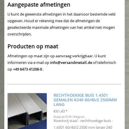
Aangepaste afmetingen
U kunt de gewenste afmetingen in het daarvoor bestemde veld
opgeven. Houd er rekening mee dat de afmetingen de
geselecteerde maximale afmetingen van het artikel niet mogen
overschrijden.
Producten op maat
Afmetingen op maat zijn op aanvraag verkrijgbaar. U kunt
informeren via e-mail op
info@versandmetall.de
of telefonisch
op
+49 6473 41208-0
.
RECHTHOEKIGE BUIS 1.4301
GEMALEN K240 60/40/2 2500MM
LANG
€61,43
*
Stukprijs: €7,95 / Kilogram
Roestvrij staal - rechthoekige buis -
1.4301 60/40/2 2500 mm lange 240