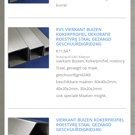
korrel
RVS VIERKANT BUIZEN
KOKERPROFIEL DEKORATIE
ROESTVRIJ STAAL GEZAAGD
GESCHUURD(GRID240)
€11,64
*
Stukprijs: €12,84 / Kilogram
vierkant Buizen, Kokerprofiel, roestvrij
Staal, gezaagd op maat,
geschuurd(grid240)
beschikbare maaten: 60x40x2mm,
40x20x2mm, 30x20x2mm
ook speciale Maaten moglik,
VIERKANT BUIZEN KOKERPROFIEL
ROESTVRIJ STAAL GEZAAGD
GESCHUURD(GRID240)