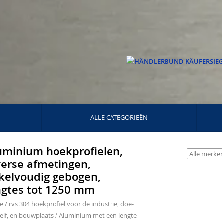
ALLE CATEGORIEËN
uminium hoekprofielen,
verse afmetingen,
kelvoudig gebogen,
ngtes tot 1250 mm
e
/
rvs 304 hoekprofiel voor de industrie, doe-
elf, en bouwplaats
/
Aluminium met een lengte