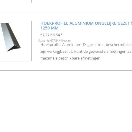
HOEKPROFIEL ALUMINIUM ONGELIJKE GEZET 
1250 MM
€6,54
€7,27
*
Stukprijs: €77,34 / Kilogram
Hoekprofiel Aluminium 1X gezet met beschermfolie 
zijn verkrijgbaar . U kunt de gewenste afmetingen a
maximale beschikbare afmetingen