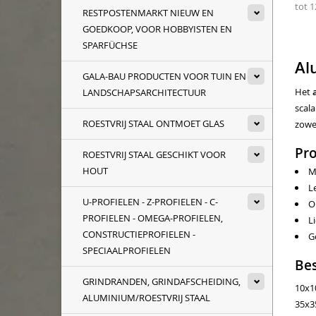
tot 
RESTPOSTENMARKT NIEUW EN
GOEDKOOP, VOOR HOBBYISTEN EN
SPARFÜCHSE
Al
GALA-BAU PRODUCTEN VOOR TUIN EN
Het
LANDSCHAPSARCHITECTUUR
scal
ROESTVRIJ STAAL ONTMOET GLAS
zowel
Pr
ROESTVRIJ STAAL GESCHIKT VOOR
HOUT
M
L
U-PROFIELEN - Z-PROFIELEN - C-
O
PROFIELEN - OMEGA-PROFIELEN,
L
CONSTRUCTIEPROFIELEN -
G
SPECIAALPROFIELEN
Bes
GRINDRANDEN, GRINDAFSCHEIDING,
10x1
ALUMINIUM/ROESTVRIJ STAAL
35x3