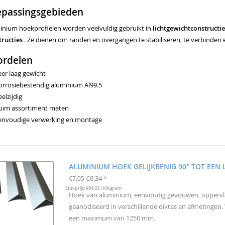
epassingsgebieden
inium hoekprofielen worden veelvuldig gebruikt in
lichtgewichtconstructi
tructies
. Ze dienen om randen en overgangen te stabiliseren, te verbinden
ordelen
eer laag gewicht
orrosiebestendig aluminium Al99.5
elzijdig
uim assortiment maten
envoudige verwerking en montage
ALUMINIUM HOEK GELIJKBENIG 90° TOT EEN
€6,34
€7,05
*
Stukprijs: €94,03 / Kilogram
Hoek van aluminium, eenvoudig gevouwen, oppervlak
geanodiseerd in verschillende diktes en afmetingen.
een maximum van 1250 mm.