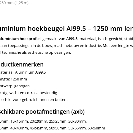
1250 mm (1,25 m).
uminium hoekbeugel Al99.5 – 1250 mm le
aluminium hoekprofiel,
gemaakt van
Al99.5
-materiaal, is lichtgewicht, sta
a aan toepassingen in de bouw, machinebouw en industrie. Met een lengte 
 technische als esthetische oplossingen.
oductkenmerken
ateriaal: Aluminium Al99.5
engte: 1250 mm
ntwerp: gebogen
ichtgewicht en corrosiebestendig
eschikt voor gebruik binnen en buiten.
chikbare pootafmetingen (axb)
0mm, 15x15mm, 20x20mm, 25x25mm, 30x30mm,
5mm, 40x40mm, 45x45mm, 50x50mm, 55x55mm, 60x60mm