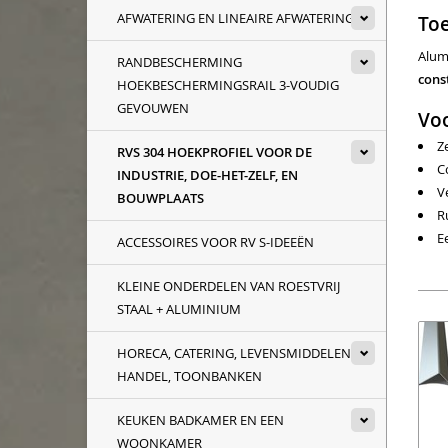
AFWATERING EN LINEAIRE AFWATERING
To
Alum
RANDBESCHERMING
cons
HOEKBESCHERMINGSRAIL 3-VOUDIG
GEVOUWEN
Vo
Z
RVS 304 HOEKPROFIEL VOOR DE
C
INDUSTRIE, DOE-HET-ZELF, EN
Ve
BOUWPLAATS
R
E
ACCESSOIRES VOOR RV S-IDEEËN
KLEINE ONDERDELEN VAN ROESTVRIJ
STAAL + ALUMINIUM
HORECA, CATERING, LEVENSMIDDELEN
HANDEL, TOONBANKEN
KEUKEN BADKAMER EN EEN
WOONKAMER