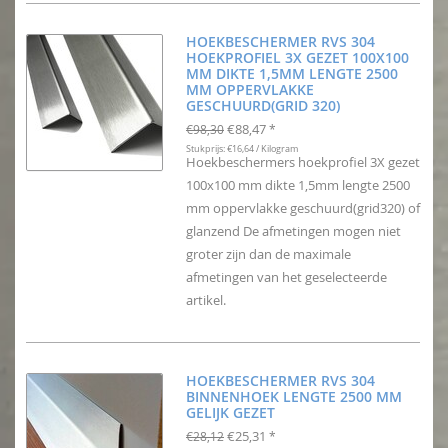
HOEKBESCHERMER RVS 304
HOEKPROFIEL 3X GEZET 100X100
MM DIKTE 1,5MM LENGTE 2500
MM OPPERVLAKKE
GESCHUURD(GRID 320)
€88,47
€98,30
*
Stukprijs: €16,64 / Kilogram
Hoekbeschermers hoekprofiel 3X gezet
100x100 mm dikte 1,5mm lengte 2500
mm oppervlakke geschuurd(grid320) of
glanzend De afmetingen mogen niet
groter zijn dan de maximale
afmetingen van het geselecteerde
artikel.
HOEKBESCHERMER RVS 304
BINNENHOEK LENGTE 2500 MM
GELIJK GEZET
€25,31
€28,12
*