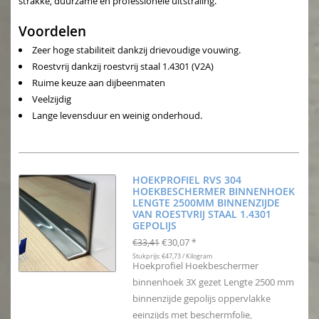
strakke, duurzame en professionele uitstraling.
Voordelen
Zeer hoge stabiliteit dankzij drievoudige vouwing.
Roestvrij dankzij roestvrij staal 1.4301 (V2A)
Ruime keuze aan dijbeenmaten
Veelzijdig
Lange levensduur en weinig onderhoud.
HOEKPROFIEL RVS 304
HOEKBESCHERMER BINNENHOEK
LENGTE 2500MM BINNENZIJDE
VAN ROESTVRIJ STAAL 1.4301
GEPOLIJS
€30,07
€33,41
*
Stukprijs: €47,73 / Kilogram
Hoekprofiel Hoekbeschermer
binnenhoek 3X gezet Lengte 2500 mm
binnenzijde gepolijs oppervlakke
eeinzijds met beschermfolie,