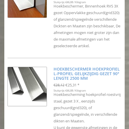
Stukprijs: €46,88 / Kilogram
Hoekbeschermer, Binnenhoek RVS 3X
gezet Oppervlakke geschuurd(grid320)
of glanzend/spiegelnde verschillende
Dickten en Maaten zijn beschikbaar, De
afmetingen mogen niet groter zijn dan
de maximale afmetingen van het
geselecteerde artikel.
HOEKBESCHERMER HOEKPROFIEL
L-PROFIEL GELIJKZIJDIG GEZET 90°
LENGTE 2500 MM
€25,31
€28,12
*
Stukprijs: €46,88 / Kilogram
Hoekbescherming hoekprofiel roestvrij
staal, gezet 3 X , eenzijds
geschuurd(grid320), of
glanzend/spiegelnde, in verschillende
dikten en Maaten.
U kunt de gewenste afmetingen in de