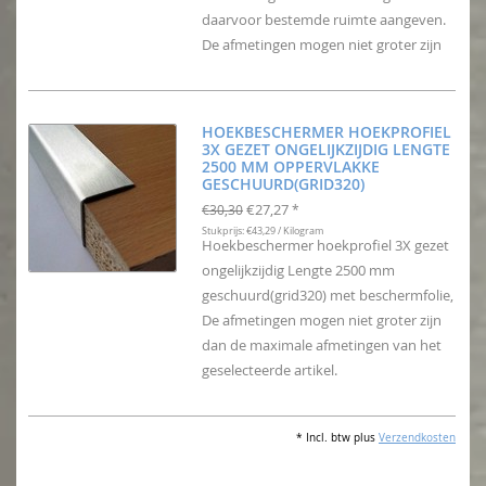
daarvoor bestemde ruimte aangeven.
De afmetingen mogen niet groter zijn
HOEKBESCHERMER HOEKPROFIEL
3X GEZET ONGELIJKZIJDIG LENGTE
2500 MM OPPERVLAKKE
GESCHUURD(GRID320)
€27,27
€30,30
*
Stukprijs: €43,29 / Kilogram
Hoekbeschermer hoekprofiel 3X gezet
ongelijkzijdig Lengte 2500 mm
geschuurd(grid320) met beschermfolie,
De afmetingen mogen niet groter zijn
dan de maximale afmetingen van het
geselecteerde artikel.
* Incl. btw plus
Verzendkosten